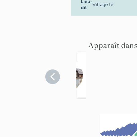
Lieu-
Village le
dit
Apparaît dans
édifice
agricole
Hautes-
Pyrénées
>
Bonnemazon