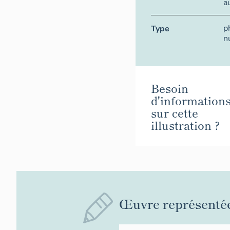
a
p
Type
n
Besoin
d'information
sur cette
illustration ?
Œuvre représenté