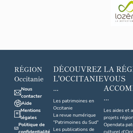
DÉCOUVREZ
LA RÉG
RÉGION
L'OCCITANIE
VOUS
Occitanie
...
ACCOM
Nous
...
contacter
Les patrimoines en
Aide
Occitanie
Mentions
Les aides et 
La revue numérique
légales
projets régio
"Patrimoines du Sud"
Politique de
Opendata pat
Les publications de
confidentialité
culturel d'Occ