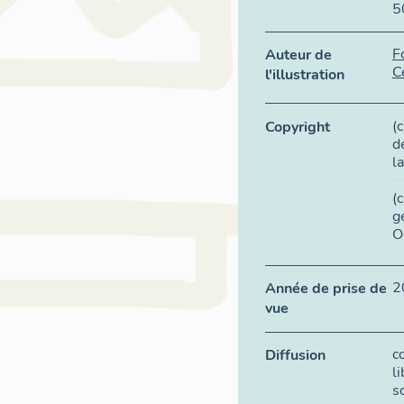
5
F
Auteur de
C
l'illustration
(
Copyright
d
l
(
g
O
2
Année de prise de
vue
c
Diffusion
l
s