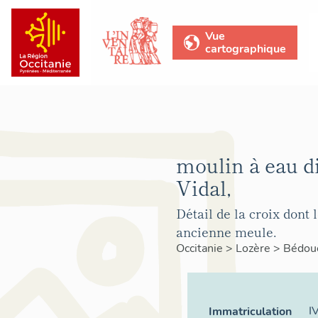
Vue
cartographique
moulin à eau d
Vidal,
Détail de la croix dont 
ancienne meule.
Occitanie
>
Lozère
>
Bédou
I
Immatriculation