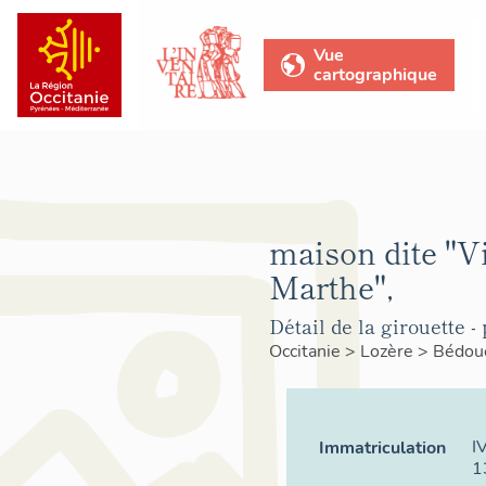
Vue
cartographique
maison dite "Vi
Marthe",
Détail de la girouette -
Occitanie
>
Lozère
>
Bédou
I
Immatriculation
1