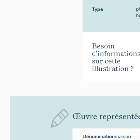
p
Type
n
Besoin
d'information
sur cette
illustration ?
Œuvre représenté
Dénomination
maison