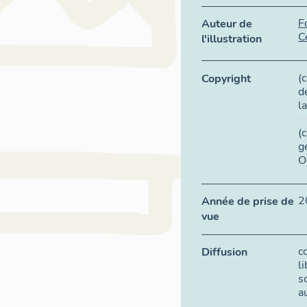
F
Auteur de
C
l'illustration
(
Copyright
d
l
(
g
O
2
Année de prise de
vue
c
Diffusion
l
s
a