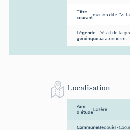
Titre
maison dite "Vill
courant
Légende
Détail de la gi
générique
paratonnerre.
Localisation
Aire
Lozère
d'étude
Commune
Bédouès-Cocu