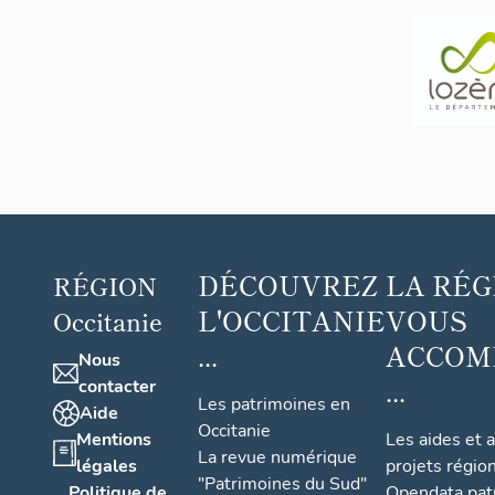
DÉCOUVREZ
LA RÉG
RÉGION
L'OCCITANIE
VOUS
Occitanie
...
ACCOM
Nous
...
contacter
Les patrimoines en
Aide
Occitanie
Mentions
Les aides et 
La revue numérique
légales
projets régio
"Patrimoines du Sud"
Politique de
Opendata pat