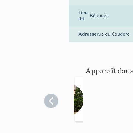
Lieu-
Bédouès
dit
Adresse
rue du Couderc
Apparaît dans
maison
dite
"Villa
Lozère
>
Bédouès-
Sainte-
Cocurès
Marthe
"