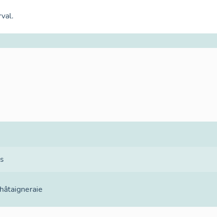
val.
s
hâtaigneraie