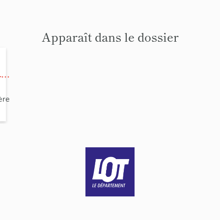
Apparaît dans le dossier
r
ge
ère
ne