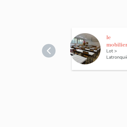
le
mobilie
du collè
Lot
>
Latronqui
La
Châtaig
raie