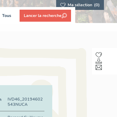
Ma sélection
(0)
Tous
Lancer la recherche
IVD46_20194602
n
543NUCA