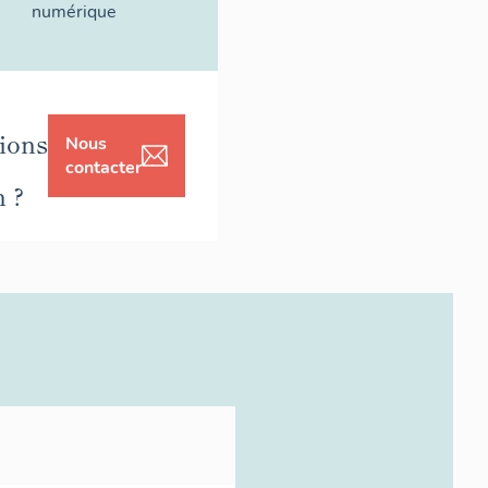
numérique
ions
Nous
contacter
n ?