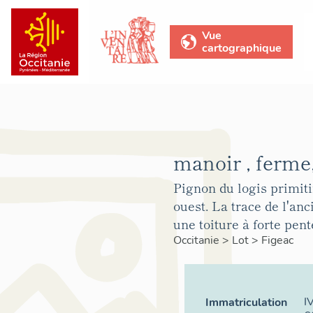
Vue
cartographique
manoir , ferme
Pignon du logis primiti
ouest. La trace de l'an
une toiture à forte pen
Occitanie
>
Lot
>
Figeac
I
Immatriculation