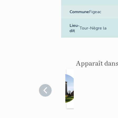
Commune
Figeac
Lieu-
Tour-Nègre la
dit
Apparaît dans
man
oir,
ferm
Lot
>
Figeac
e