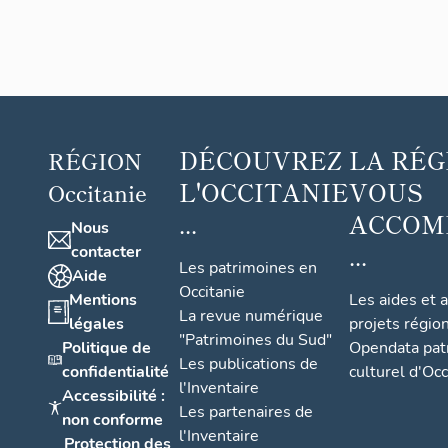
DÉCOUVREZ
LA RÉG
RÉGION
L'OCCITANIE
VOUS
Occitanie
...
ACCOM
Nous
...
contacter
Les patrimoines en
Aide
Occitanie
Mentions
Les aides et 
La revue numérique
légales
projets régio
"Patrimoines du Sud"
Politique de
Opendata pat
Les publications de
confidentialité
culturel d'Occ
l'Inventaire
Accessibilité :
Les partenaires de
non conforme
l'Inventaire
Protection des