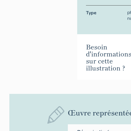
p
Type
n
Besoin
d'information
sur cette
illustration ?
Œuvre représenté