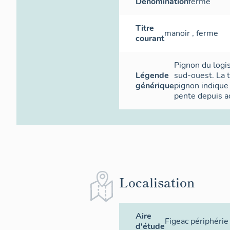
Dénomination
ferme
Titre
manoir , ferme
courant
Pignon du logis
Légende
sud-ouest. La t
générique
pignon indique 
pente depuis a
Localisation
Aire
Figeac périphérie
d'étude