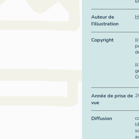
6
H
Auteur de
l'illustration
(
Copyright
p
d
(
g
O
2
Année de prise de
vue
c
Diffusion
l
s
a