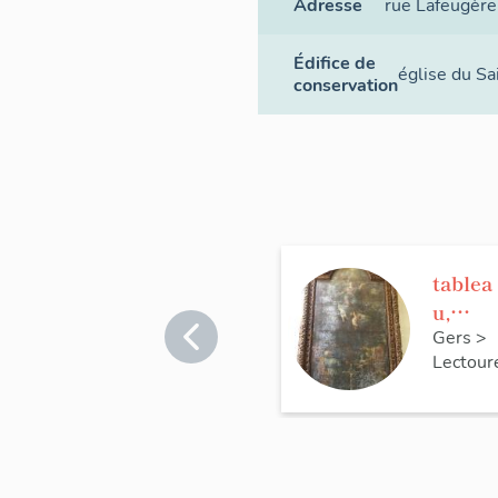
Adresse
rue Lafeugèr
Édifice de
église du Sa
conservation
tablea
u,
cadre :
Gers
>
Lectour
L'Ass
mptio