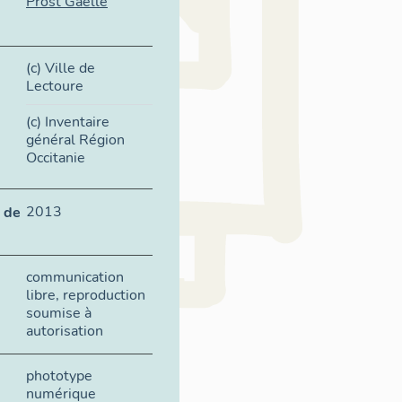
Prost Gaëlle
(c) Ville de
Lectoure
(c) Inventaire
général Région
Occitanie
2013
 de
communication
libre, reproduction
soumise à
autorisation
phototype
numérique