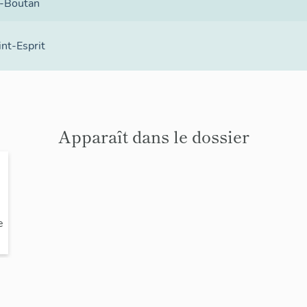
e-Boutan
int-Esprit
Apparaît dans le dossier
e
o
n