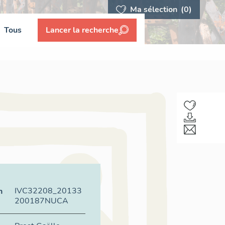
Ma sélection
(0)
Tous
Lancer la recherche
IVC32208_20133
n
200187NUCA