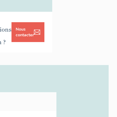
ions
Nous
contacter
n ?