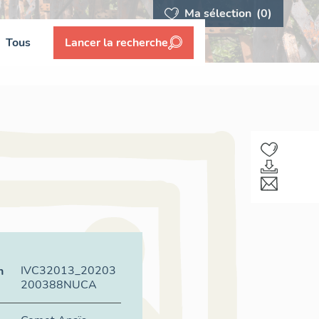
Ma sélection
(0)
Tous
Lancer la recherche
IVC32013_20203
n
200388NUCA