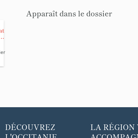
Apparaît dans le dossier
at
a
n
ier
qu
DÉCOUVREZ
LA RÉGION
L'OCCITANIE ...
ACCOMPAGNE