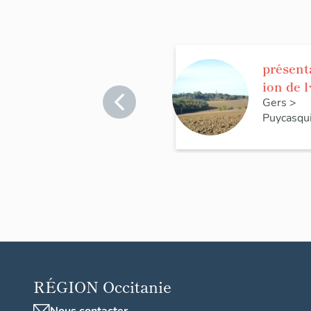
présent
ion de l
commu
Gers
>
Puycasqu
e de
Puycas
ier
RÉGION
Occitanie