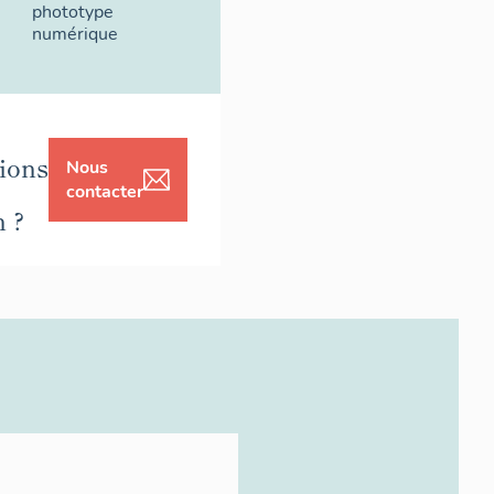
phototype
numérique
ions
Nous
contacter
n ?