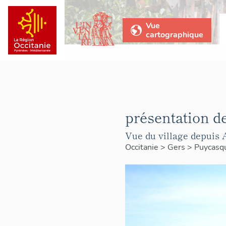
Vue
cartographique
présentation d
Vue du village depuis 
Occitanie
>
Gers
>
Puycasq