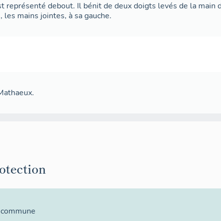
st représenté debout. Il bénit de deux doigts levés de la main 
, les mains jointes, à sa gauche.
 Mathaeux.
rotection
la commune