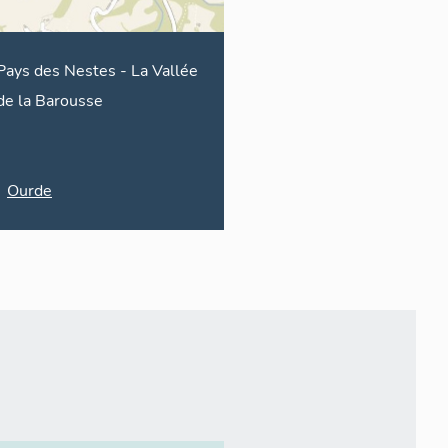
Pays des Nestes
-
La Vallée
de la Barousse
Ourde