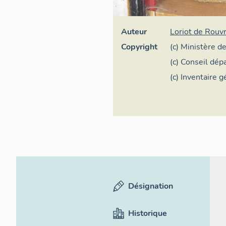
Auteur
Loriot de Rouv
Copyright
(c) Ministère d
Occitanie
(c) Conseil dé
Pyrénées
(c) Inventaire 
Désignation
Historique