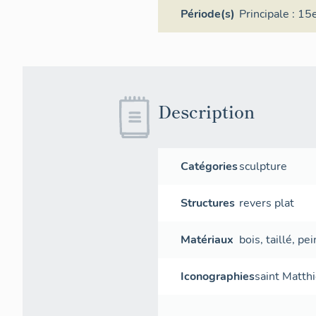
Période(s)
Principale :
15e
Description
Catégories
sculpture
Structures
revers plat
Matériaux
bois
,
taillé
,
pei
Iconographies
saint Matth