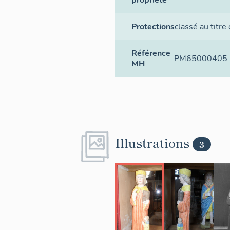
propriété
Protections
classé au titre
Référence
PM65000405
MH
Illustrations
3