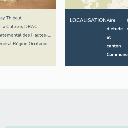
ray Thibaut
LOCALISATION
Aire
e la Culture, DRAC
d'étude
partemental des Hautes-
et
général Région Occitanie
canton
Commune