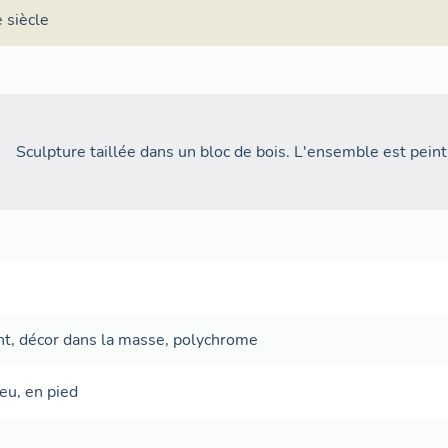
 siècle
Sculpture taillée dans un bloc de bois. L'ensemble est pein
nt
,
décor dans la masse
,
polychrome
ieu
,
en pied