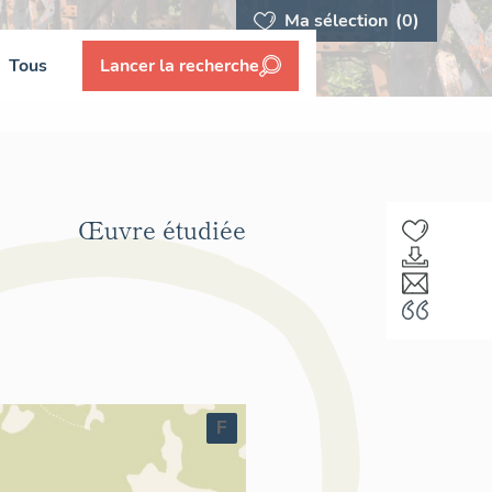
Ma sélection
(0)
Tous
Lancer la recherche
Œuvre étudiée
F