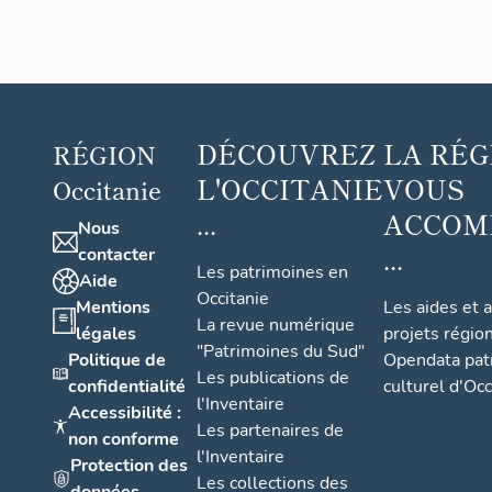
DÉCOUVREZ
LA RÉG
RÉGION
L'OCCITANIE
VOUS
Occitanie
...
ACCOM
Nous
...
contacter
Les patrimoines en
Aide
Occitanie
Mentions
Les aides et 
La revue numérique
légales
projets régio
"Patrimoines du Sud"
Politique de
Opendata pat
Les publications de
confidentialité
culturel d'Occ
l'Inventaire
Accessibilité :
Les partenaires de
non conforme
l'Inventaire
Protection des
Les collections des