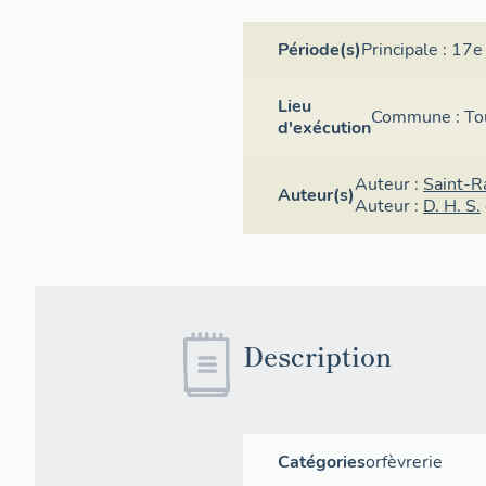
Période(s)
Principale :
17e 
Lieu
Commune :
To
d'exécution
Auteur :
Saint-R
Auteur(s)
Auteur :
D. H. S.
Description
Catégories
orfèvrerie