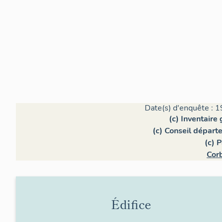
Date(s) d'enquête : 1
(c) Inventaire
(c) Conseil dépar
(c) 
Corb
Édifice