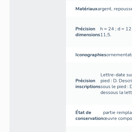
Matériaux
argent
,
repouss
Précision
h = 24 ; d = 12
dimensions
11,5.
Iconographies
ornementat
Lettre-date sur
Précision
pied : D. Desc
inscriptions
sous le pied : 
dessous la lett
État de
partie rempl
conservation
œuvre compo