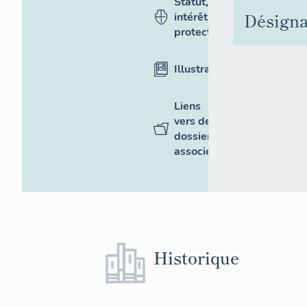
Statut,
Désigna
intérêt et
protection
Illustrations
Liens
vers des
dossiers
associés
Historique