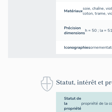
soie
,
chaîne
,
vio
Matériaux
coton
,
trame
,
vi
Précision
h = 50 ; la = 5
dimensions
Iconographies
ornementat
Statut, intérêt et p
Statut de
la
propriété de la
propriété