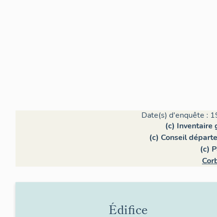
Date(s) d'enquête : 1
(c) Inventaire
(c) Conseil dépar
(c) 
Corb
Édifice