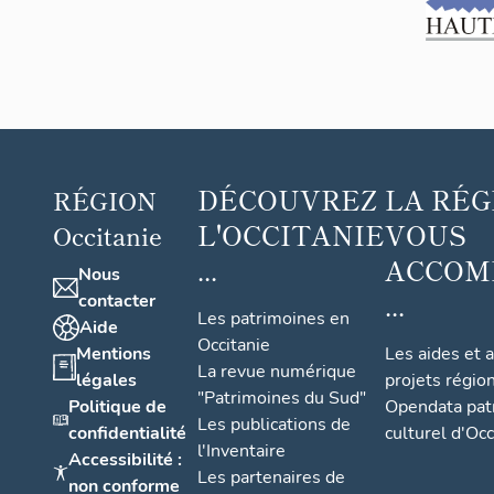
DÉCOUVREZ
LA RÉG
RÉGION
L'OCCITANIE
VOUS
Occitanie
...
ACCOM
Nous
...
contacter
Les patrimoines en
Aide
Occitanie
Mentions
Les aides et 
La revue numérique
légales
projets régio
"Patrimoines du Sud"
Politique de
Opendata pat
Les publications de
confidentialité
culturel d'Occ
l'Inventaire
Accessibilité :
Les partenaires de
non conforme