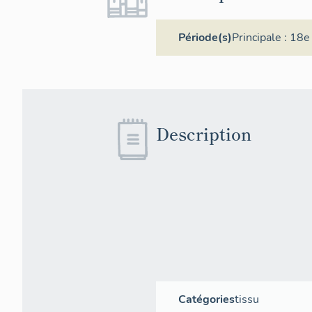
Période(s)
Principale :
18e 
Description
Catégories
tissu