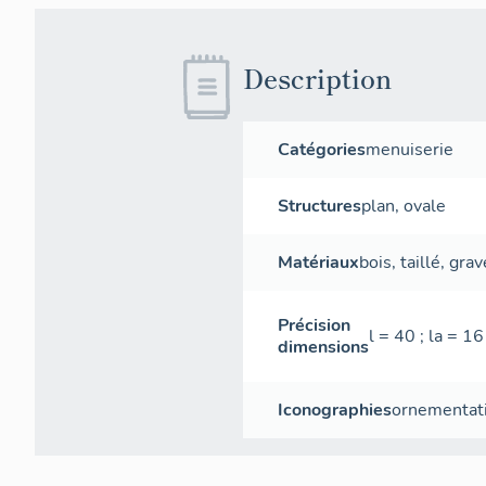
Description
Catégories
menuiserie
Structures
plan
,
ovale
Matériaux
bois
,
taillé
,
grav
Précision
l = 40 ; la = 
dimensions
Iconographies
ornementat