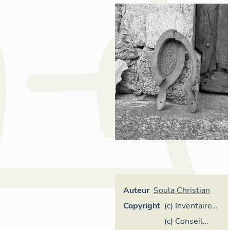
Auteur
Soula Christian
Copyright
(c) Inventaire
général
(c) Conseil