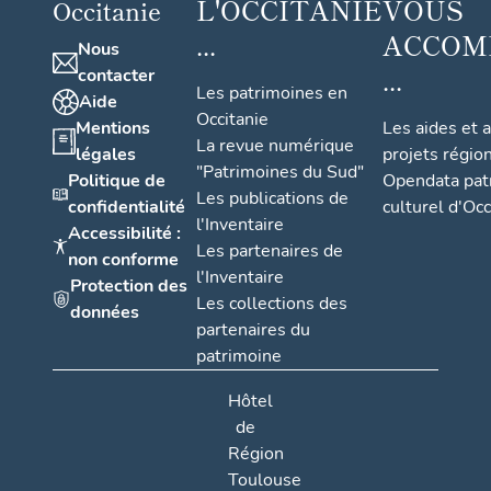
L'OCCITANIE
VOUS
Occitanie
...
ACCOM
Nous
...
contacter
Les patrimoines en
Aide
Occitanie
Mentions
Les aides et 
La revue numérique
légales
projets régio
"Patrimoines du Sud"
Politique de
Opendata pat
Les publications de
confidentialité
culturel d'Occ
l'Inventaire
Accessibilité :
Les partenaires de
non conforme
l'Inventaire
Protection des
Les collections des
données
partenaires du
patrimoine
Hôtel
de
Région
Toulouse