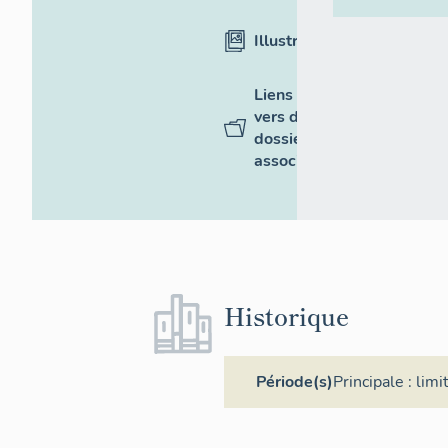
Illustrations
Liens
vers des
dossiers
associés
Historique
Période(s)
Principale :
limi