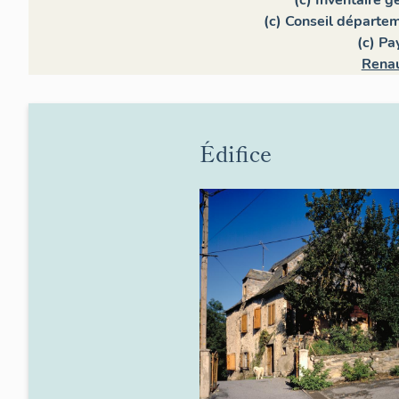
(c) Inventaire 
(c) Conseil départe
(c) Pa
Renau
Édifice