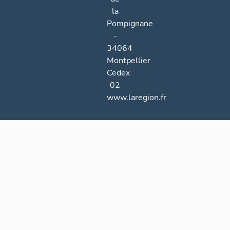
la
Pompignane
-
34064
Montpellier
Cedex
02
www.laregion.fr