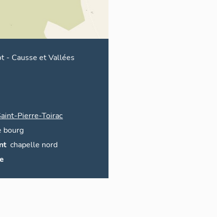
ot
-
Causse et Vallées
aint-Pierre-Toirac
e bourg
nt
chapelle nord
ce