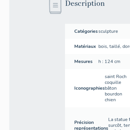
Description
Catégories
sculpture
Matériaux
bois
,
taillé
,
dor
Mesures
h
: 124
cm
saint Roch
coquille
Iconographies
bâton
bourdon
chien
La statue 
Précision
surcôt, te
représentations