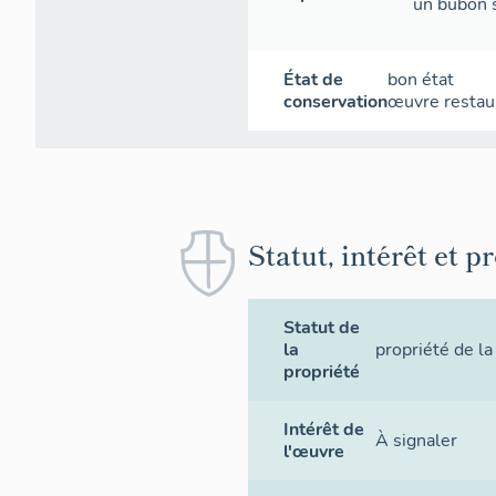
un bubon s
État de
bon état
conservation
œuvre restau
Statut, intérêt et p
Statut de
la
propriété de 
propriété
Intérêt de
À signaler
l'œuvre