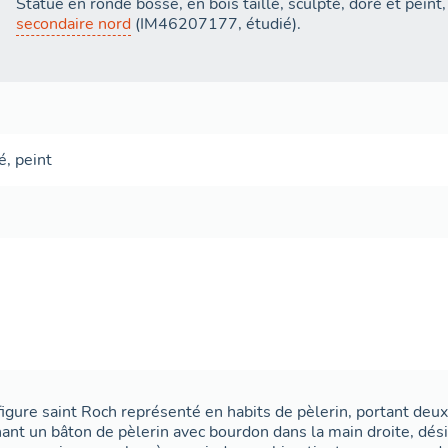
Statue en ronde bosse, en bois taillé, sculpté, doré et peint
secondaire nord
(IM46207177, étudié).
é
,
peint
figure saint Roch représenté en habits de pèlerin, portant deux
nant un bâton de pèlerin avec bourdon dans la main droite, dés