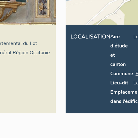
LOCALISATION
Aire
L
artemental du Lot
d'étude
énéral Région Occitanie
et
canton
Commune
S
Lieu-dit
L
Emplaceme
dans l'édifi