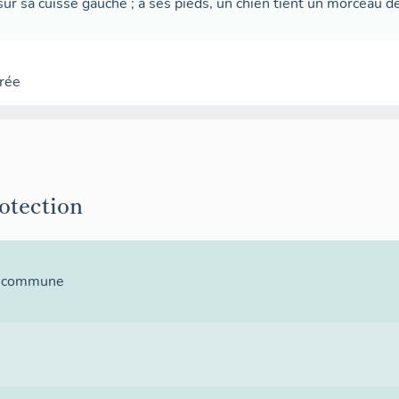
ur sa cuisse gauche ; à ses pieds, un chien tient un morceau d
rée
rotection
la commune