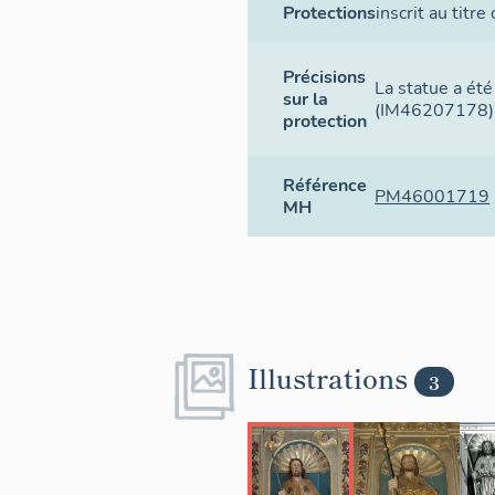
Protections
inscrit au titre
Précisions
La statue a ét
sur la
(IM46207178)
protection
Référence
PM46001719
MH
Illustrations
3