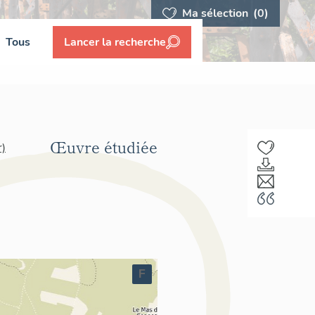
Ma sélection
(0)
Tous
Lancer la recherche
Œuvre étudiée
r)
F