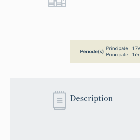
Principale :
17e
Période(s)
Principale :
1èr
Description