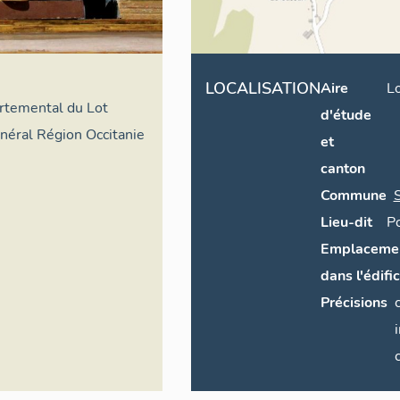
LOCALISATION
Aire
L
artemental du Lot
d'étude
énéral Région Occitanie
et
canton
Commune
Lieu-dit
P
Emplaceme
dans l'édifi
Précisions