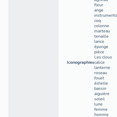
fleur
ange
instruments
coq
colonne
marteau
tenaille
lance
éponge
pièce
Les clous
Iconographies
calice
lanterne
roseau
fouet
échelle
bassin
aiguière
soleil
lune
femme
homme