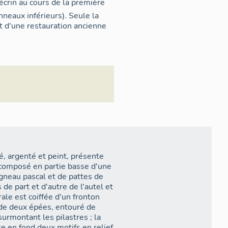
écrin au cours de la première
neaux inférieurs). Seule la
t d'une restauration ancienne
oré, argenté et peint, présente
t composé en partie basse d'une
gneau pascal et de pattes de
de part et d'autre de l'autel et
ale est coiffée d'un fronton
 de deux épées, entouré de
urmontant les pilastres ; la
te en fond deux motifs en relief