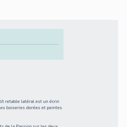
it retable latéral est un écrin
es boiseries dorées et peintes
ts de la Passion sur les deux