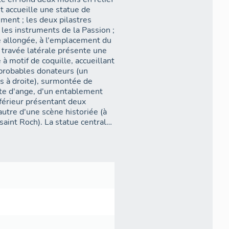
et accueille une statue de
ment ; les deux pilastres
 les instruments de la Passion ;
e allongée, à l'emplacement du
e travée latérale présente une
à motif de coquille, accueillant
 probables donateurs (un
s à droite), surmontée de
ête d'ange, d'un entablement
nférieur présentant deux
autre d'une scène historiée (à
 saint Roch). La statue centrale
ne ample robe à collerette,
 droite le corps du Christ
 coiffé de la couronne d'épine
des polychromies de couleurs
 les carnations, des dorures
applique et les vêtements des
ges du fronton et des panneaux