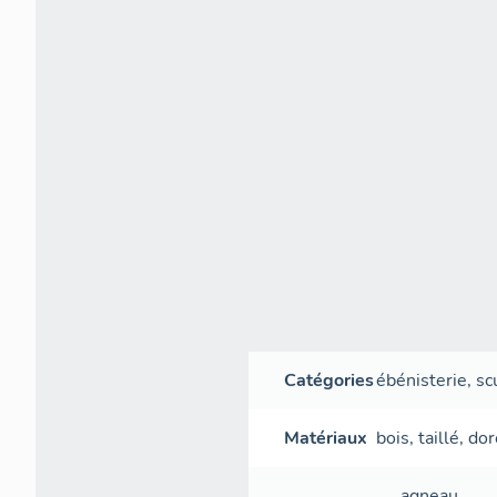
Catégories
ébénisterie
,
sc
Matériaux
bois
,
taillé
,
dor
agneau