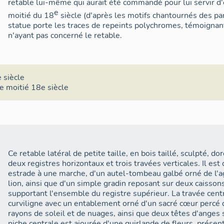
retable lui-même qui aurait été commandé pour lui servir d'
e
moitié du 18
siècle (d'après les motifs chantournés des pan
statue porte les traces de repeints polychromes, témoignan
n'ayant pas concerné le retable.
 siècle
e moitié 18e siècle
Ce retable latéral de petite taille, en bois taillé, sculpté, d
deux registres horizontaux et trois travées verticales. Il es
estrade à une marche, d'un autel-tombeau galbé orné de l'a
lion, ainsi que d'un simple gradin reposant sur deux caissons 
supportant l'ensemble du registre supérieur. La travée centr
curviligne avec un entablement orné d'un sacré cœur percé
rayons de soleil et de nuages, ainsi que deux têtes d'anges s
niche centrale est ajourée d'une guirlande de fleurs, présen