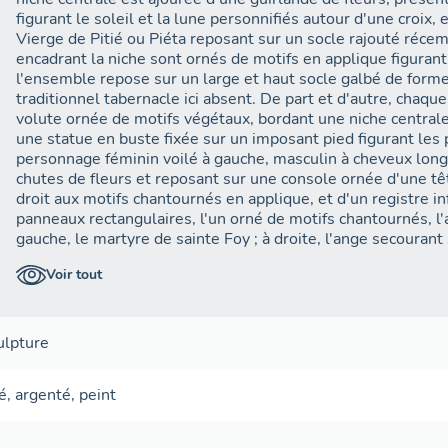
figurant le soleil et la lune personnifiés autour d'une croix, 
Vierge de Pitié ou Piéta reposant sur un socle rajouté récem
encadrant la niche sont ornés de motifs en applique figurant
l'ensemble repose sur un large et haut socle galbé de form
traditionnel tabernacle ici absent. De part et d'autre, chaqu
volute ornée de motifs végétaux, bordant une niche centrale 
une statue en buste fixée sur un imposant pied figurant les
personnage féminin voilé à gauche, masculin à cheveux long
chutes de fleurs et reposant sur une console ornée d'une t
droit aux motifs chantournés en applique, et d'un registre i
panneaux rectangulaires, l'un orné de motifs chantournés, l'
gauche, le martyre de sainte Foy ; à droite, l'ange secourant
figure la Vierge assise sur un siège, vêtue d'un voilé et d'u
Voir tout
portant sa main gauche sur sa poitrine, soutenant de sa main
allongé sur ses cuisses et les jambes pendant, celui-ci étant
et vêtu d'un périzonium très couvrant. L'ensemble alterne 
vives (bleus, verts, rouges) en plus des teintes claires pour
ulpture
concernant les structures architecturées, les moulures en 
personnages, ainsi que des argentures plus localisées (nua
é
,
argenté
,
peint
historiés inférieurs).