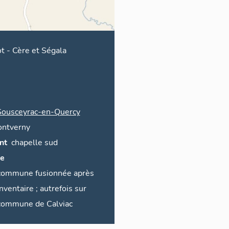
ot
-
Cère et Ségala
Sousceyrac-en-Quercy
ontverny
nt
chapelle sud
ce
commune fusionnée après
inventaire ; autrefois sur
commune de
Calviac