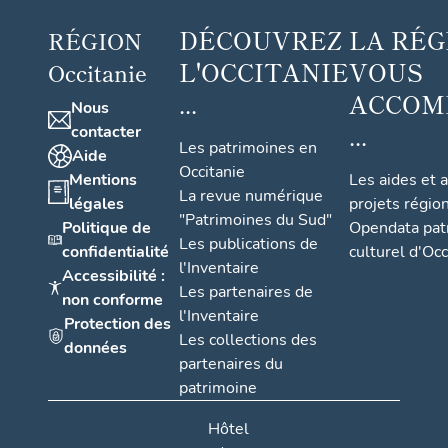
DÉCOUVREZ
LA RÉG
RÉGION
L'OCCITANIE
VOUS
Occitanie
...
ACCOM
Nous
...
contacter
Les patrimoines en
Aide
Occitanie
Mentions
Les aides et 
La revue numérique
légales
projets régio
"Patrimoines du Sud"
Politique de
Opendata pat
Les publications de
confidentialité
culturel d'Occ
l'Inventaire
Accessibilité :
Les partenaires de
non conforme
l'Inventaire
Protection des
Les collections des
données
partenaires du
patrimoine
Hôtel