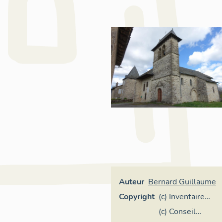
Auteur
Bernard Guillaume
Copyright
(c) Inventaire
général Région
(c) Conseil