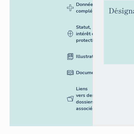
Données
Désign
complémentaires
Statut,
intérêt et
protection
Illustrations
Documentation
Liens
vers des
dossiers
associés