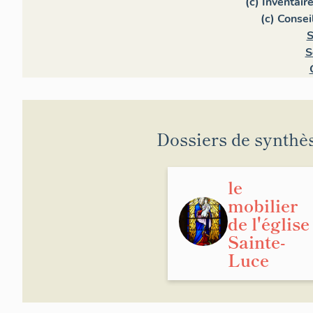
(c) Inventair
(c) Conse
S
S
Dossiers de synthè
le
mobilier
de l'église
Sainte-
Luce