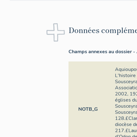
Données compléme
Champs annexes au dossier - 
Aquioupou
L'histoire
Sousceyrac
Associatio
2002, 192
églises du
Sousceyra
NOTB_G
Sousceyrac
128.£Clar
diocèse d
217.£Laur
d'Odon de 