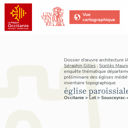
Vue
cartographique
Dossier d’œuvre architecture 
Séraphin Gilles
;
Scellès Mauri
enquête thématique départemen
préliminaire des églises médié
inventaire topographique
église paroissia
Occitanie
>
Lot
>
Sousceyrac-