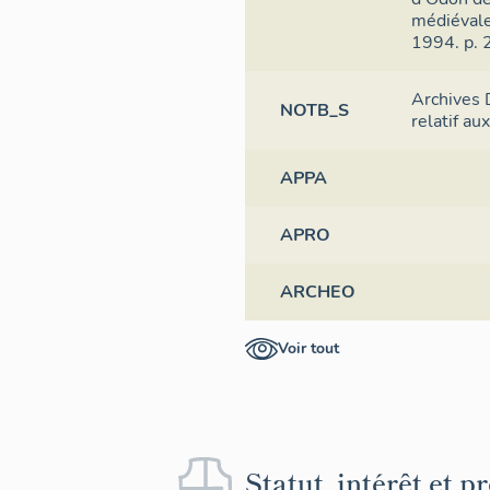
médiévale
1994. p. 
Archives 
NOTB_S
relatif au
APPA
APRO
ARCHEO
Voir tout
Statut, intérêt et p