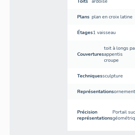
Toits
ardoise
Plans
plan en croix latine
Étages
1 vaisseau
toit à longs p
Couvertures
appentis
croupe
Techniques
sculpture
Représentations
ornement
Précision
Portail su
représentations
géométriq