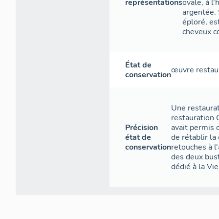
représentations
ovale, à l
argentée. 
éploré, es
cheveux co
État de
œuvre restau
conservation
Une restaurat
restauration 
Précision
avait permis 
état de
de rétablir la
conservation
retouches à l'
des deux bust
dédié à la Vie