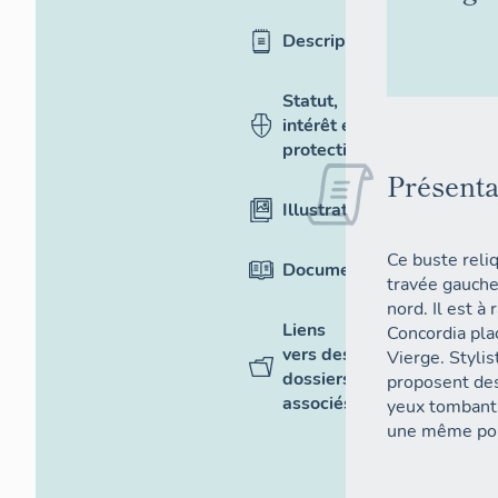
Description
Statut,
intérêt et
protection
Présenta
Illustrations
Ce buste reli
Documentation
travée gauche 
nord. Il est à
Liens
Concordia plac
vers des
Vierge. Styli
dossiers
proposent des
associés
yeux tombants
une même poly