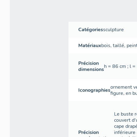
Catégories
sculpture
Matériaux
bois
,
taillé
,
pein
Précision
h = 86 cm ; l =
dimensions
ornement v
Iconographies
figure
,
en b
Le buste r
couvert d'
cape drapé
Précision
inférieure