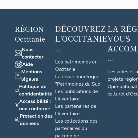
DÉCOUVREZ
LA RÉG
RÉGION
L'OCCITANIE
VOUS
Occitanie
...
ACCOM
Nous
...
contacter
Les patrimoines en
Aide
Occitanie
Mentions
Les aides et 
La revue numérique
légales
projets régio
"Patrimoines du Sud"
Politique de
Opendata pat
Les publications de
confidentialité
culturel d'Occ
l'Inventaire
Accessibilité :
Les partenaires de
non conforme
l'Inventaire
Protection des
Les collections des
données
partenaires du
patrimoine