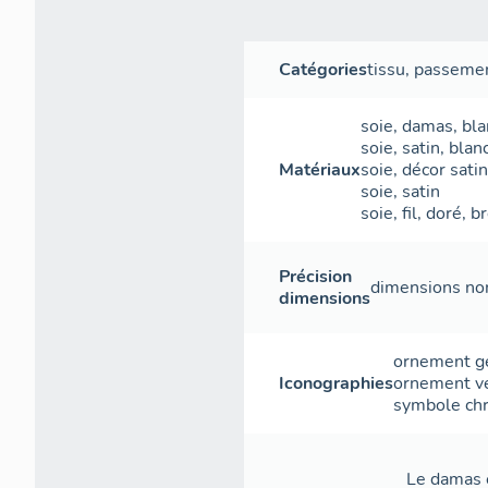
Catégories
tissu
,
passemen
soie
,
damas
,
bla
soie
,
satin
,
blan
Matériaux
soie
,
décor
satin
soie
,
satin
soie
,
fil
,
doré
,
b
Précision
dimensions non
dimensions
ornement g
Iconographies
ornement v
symbole chr
Le damas 