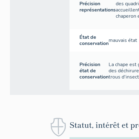
Précision
des quadri
représentations
accueillen
chaperon e
État de
mauvais état
conservation
Précision
La chape est 
état de
des déchirure
conservation
trous d'insect
Statut, intérêt et p