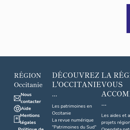
DÉCOUVREZ
LA RÉG
RÉGION
L'OCCITANIE
VOUS
Occitanie
...
ACCOM
Nous
...
contacter
Les patrimoines en
Aide
Occitanie
Mentions
Les aides et 
La revue numérique
légales
projets régio
"Patrimoines du Sud"
Politique de
Opendata pat