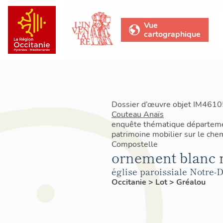
Vue
cartographique
Dossier d’œuvre objet IM46105
Couteau Anaïs
enquête thématique départemen
patrimoine mobilier sur le che
Compostelle
ornement blanc n
église paroissiale Notre
Occitanie
>
Lot
>
Gréalou