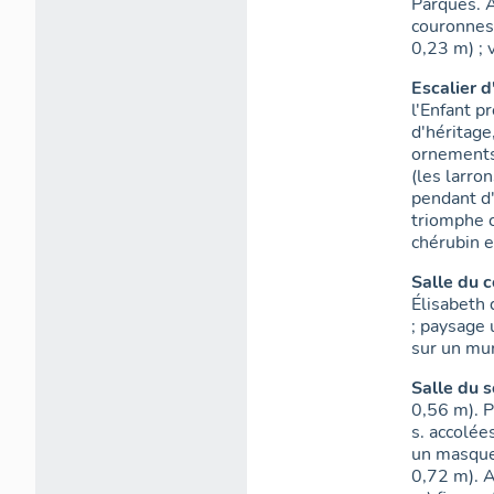
Parques. À
couronnes 
0,23 m) ; 
Escalier d
l'Enfant p
d'héritage
ornements 
(les larro
pendant d
triomphe c
chérubin e
Salle du 
Élisabeth 
; paysage 
sur un mur
Salle du 
0,56 m). 
s. accolée
un masque 
0,72 m). A