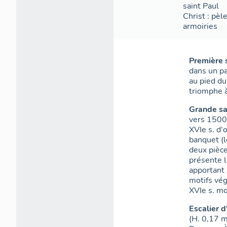
saint Paul
Christ : pèle
armoiries
Première s
dans un pa
au pied du
triomphe 
Grande sa
vers 1500
XVIe s. d'
banquet (l
deux pièc
présente l
apportant 
motifs vé
XVIe s. mo
Escalier 
(H. 0,17 m