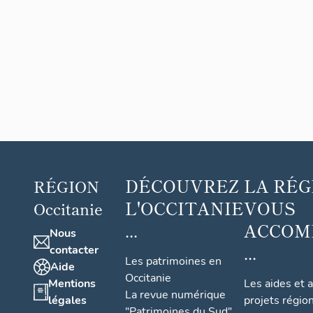
DÉCOUVREZ
LA RÉG
RÉGION
L'OCCITANIE
VOUS
Occitanie
...
ACCOM
Nous
...
contacter
Les patrimoines en
Aide
Occitanie
Mentions
Les aides et 
La revue numérique
légales
projets régio
"Patrimoines du Sud"