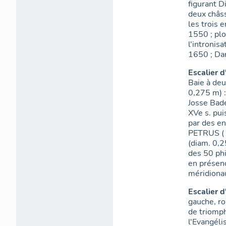
figurant D
deux châss
les trois 
1550 ; plo
l'intronis
1650 ; Dan
Escalier d
Baie à deu
0,275 m) :
Josse Bade
XVe s. pu
par des en
PETRUS ( ?
(diam. 0,2
des 50 phi
en présen
méridiona
Escalier d
gauche, ro
de triomph
l'Evangéli