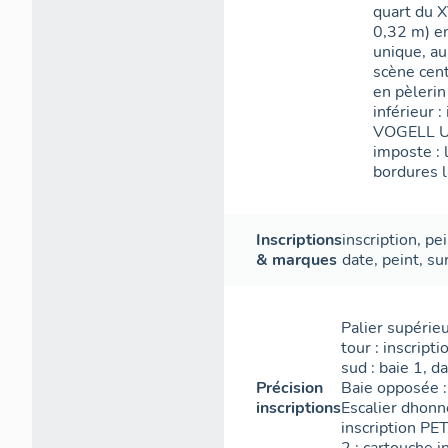
quart du X
0,32 m) en
unique, au
scène cent
en pèlerin
inférieur 
VOGELL 
imposte :
bordures l
Inscriptions
inscription
,
pei
& marques
date
,
peint
,
su
Palier supérie
tour : inscrip
sud : baie 1, d
Précision
Baie opposée 
inscriptions
Escalier dhonn
inscription PET