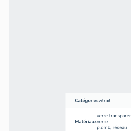
Catégories
vitrail
verre transpare
Matériaux
verre
plomb
,
réseau