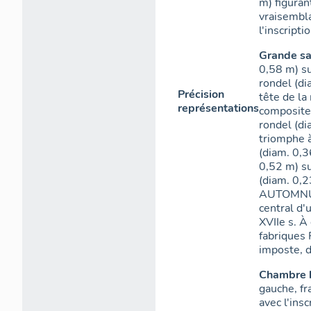
m) figura
vraisembla
l'inscript
Grande sa
0,58 m) su
rondel (di
Précision
tête de la
représentations
composite 
rondel (di
triomphe à
(diam. 0,3
0,52 m) su
(diam. 0,2
AUTOMNUS
central d'
XVIIe s. À
fabriques 
imposte, d
Chambre h
gauche, fr
avec l'ins