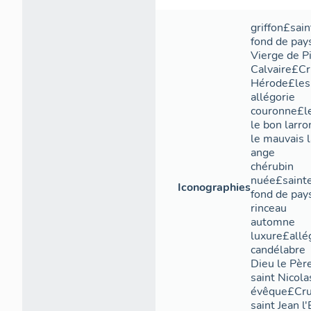
griffon£sain
fond de pay
Vierge de Pi
Calvaire£Cru
Hérode£les
allégorie
couronne£le
le bon larro
le mauvais 
ange
chérubin
nuée£sainte
Iconographies
fond de pay
rinceau
automne
luxure£allé
candélabre
Dieu le Pèr
saint Nicola
évêque£Cruc
saint Jean l