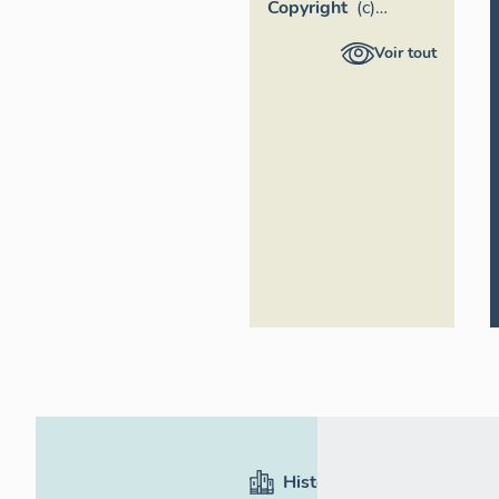
Copyright
(c)
Inventaire
Voir tout
général
Région
Occitanie
Historique