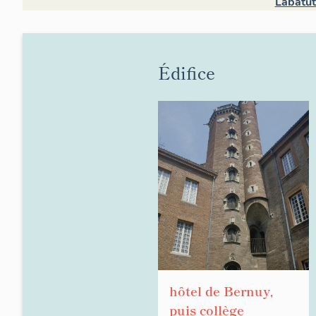
Labatut
Édifice
hôtel de Bernuy,
puis collège