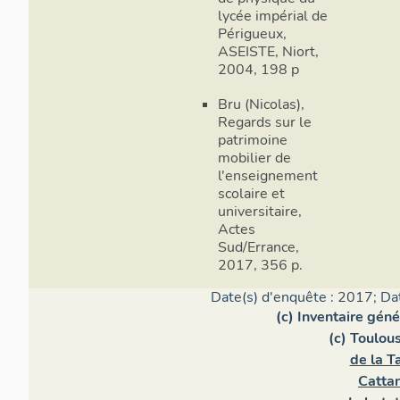
lycée impérial de
Périgueux,
ASEISTE, Niort,
2004, 198 p
Bru (Nicolas),
Regards sur le
patrimoine
mobilier de
l'enseignement
scolaire et
universitaire,
Actes
Sud/Errance,
2017, 356 p.
Date(s) d'enquête : 2017; Da
(c) Inventaire gén
(c) Toulou
de la Ta
Cattan