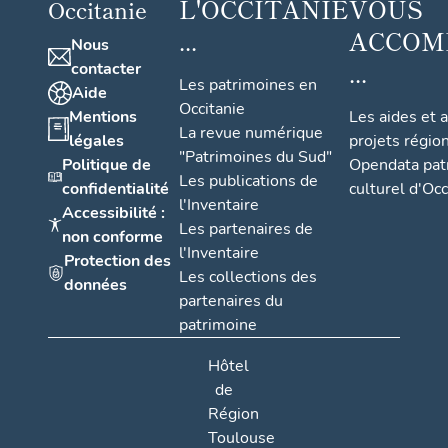
L'OCCITANIE
VOUS
Occitanie
...
ACCOM
Nous
...
contacter
Les patrimoines en
Aide
Occitanie
Mentions
Les aides et 
La revue numérique
légales
projets régio
"Patrimoines du Sud"
Politique de
Opendata pat
Les publications de
confidentialité
culturel d'Occ
l'Inventaire
Accessibilité :
Les partenaires de
non conforme
l'Inventaire
Protection des
Les collections des
données
partenaires du
patrimoine
Hôtel
de
Région
Toulouse