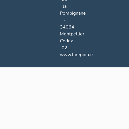
la
Pompignane
-
34064
Montpellier
Cedex
02
www.laregion.fr