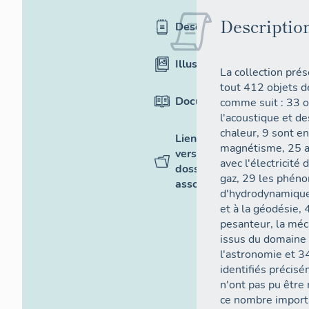
Descriptio
Description
Illustrations
La collection pré
tout 412 objets de
Documentation
comme suit : 33 o
l'acoustique et de
chaleur, 9 sont en
Liens
magnétisme, 25 ave
vers des
avec l'électricité
dossiers
gaz, 29 les phéno
associés
d'hydrodynamique,
et à la géodésie, 
pesanteur, la méc
issus du domaine 
l'astronomie et 3
identifiés précis
n'ont pas pu être 
ce nombre importa