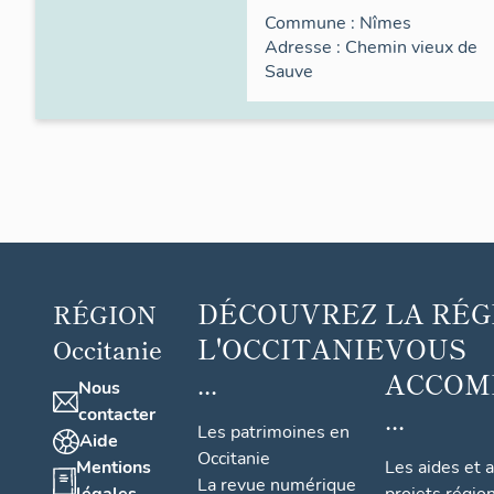
Commune :
Nîmes
Adresse :
Chemin vieux de
Sauve
DÉCOUVREZ
LA RÉG
RÉGION
L'OCCITANIE
VOUS
Occitanie
...
ACCOM
Nous
...
contacter
Les patrimoines en
Aide
Occitanie
Mentions
Les aides et 
La revue numérique