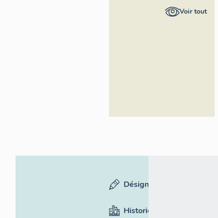
général
Voir tout
Région
Occitanie
Désignation
Historique