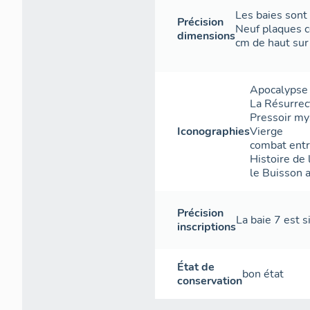
Les baies sont
Précision
Neuf plaques c
dimensions
cm de haut sur
Apocalypse
La Résurrec
Pressoir my
Iconographies
Vierge
combat entr
Histoire de
le Buisson 
Précision
La baie 7 est s
inscriptions
État de
bon état
conservation