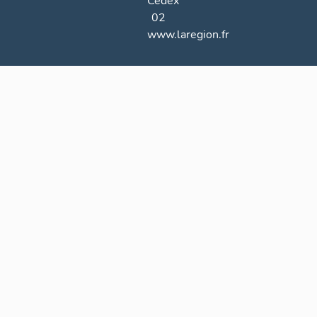
Cedex
02
www.laregion.fr