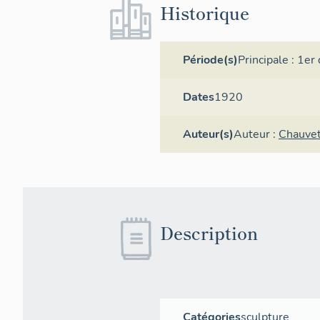
Historique
Période(s)
Principale :
1er 
Dates
1920
Auteur(s)
Auteur :
Chauvet
Description
Catégories
sculpture