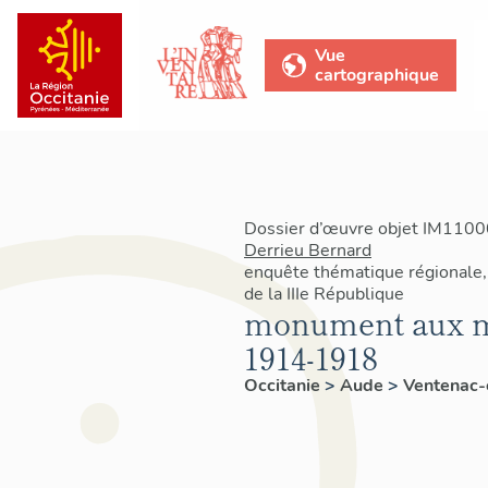
Vue
cartographique
Dossier d’œuvre objet IM11000
Derrieu Bernard
enquête thématique régionale
de la IIIe République
monument aux mo
1914-1918
Occitanie
>
Aude
>
Ventenac-