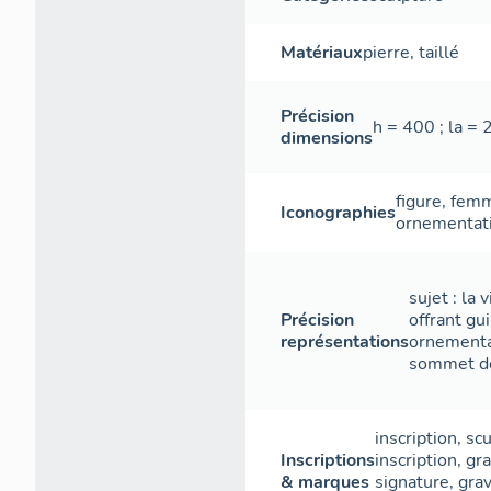
Matériaux
pierre
,
taillé
Précision
h = 400 ; la = 
dimensions
figure
,
fem
Iconographies
ornementat
sujet : la 
Précision
offrant gui
représentations
ornementat
sommet de
inscription
,
scu
Inscriptions
inscription
,
gr
& marques
signature
,
gra