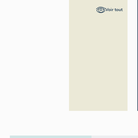
Inventaire
Voir tout
général
Région
Occitanie