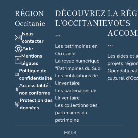
DÉCOUVREZ
LA RÉG
RÉGION
L'OCCITANIE
VOUS
Occitanie
...
ACCOM
Nous
...
contacter
Les patrimoines en
Aide
Occitanie
Mentions
Les aides et 
La revue numérique
légales
projets régio
"Patrimoines du Sud"
Politique de
Opendata pat
Les publications de
confidentialité
culturel d'Occ
l'Inventaire
Accessibilité :
Les partenaires de
non conforme
l'Inventaire
Protection des
Les collections des
données
partenaires du
patrimoine
Hôtel