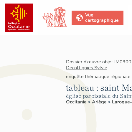
Vue
cartographique
Dossier d’œuvre objet IM0900
Decottignies Sylvie
enquête thématique régionale
tableau : saint M
église paroissiale du Sai
Occitanie
>
Ariège
>
Laroque