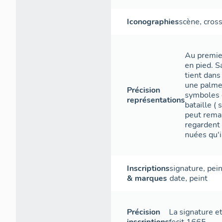
Iconographies
scène
,
cros
Au premier
en pied. S
tient dans
une palme 
Précision
symboles d
représentations
bataille ( 
peut remar
regardent 
nuées qu'i
Inscriptions
signature
,
pein
& marques
date
,
peint
Précision
La signature et