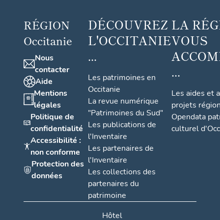
DÉCOUVREZ
LA RÉG
RÉGION
L'OCCITANIE
VOUS
Occitanie
...
ACCOM
Nous
...
contacter
Les patrimoines en
Aide
Occitanie
Mentions
Les aides et 
La revue numérique
légales
projets régio
"Patrimoines du Sud"
Politique de
Opendata pat
Les publications de
confidentialité
culturel d'Occ
l'Inventaire
Accessibilité :
Les partenaires de
non conforme
l'Inventaire
Protection des
Les collections des
données
partenaires du
patrimoine
Hôtel