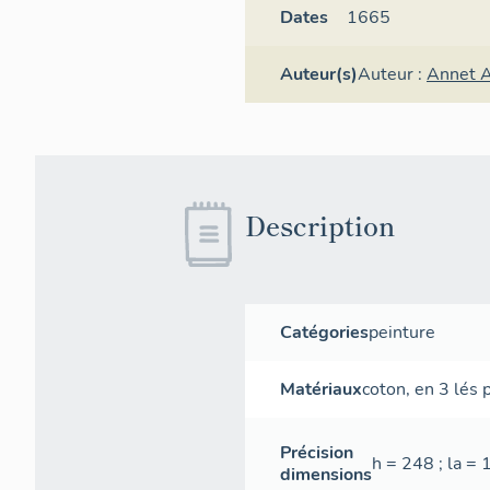
Dates
1665
Auteur(s)
Auteur :
Annet A
Description
Catégories
peinture
Matériaux
coton
,
en 3 lés
p
Précision
h = 248 ; la =
dimensions