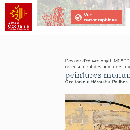
Vue
cartographique
Dossier d’œuvre objet IM0900
recensement des peintures mu
peintures monum
Occitanie
>
Hérault
>
Pailhès