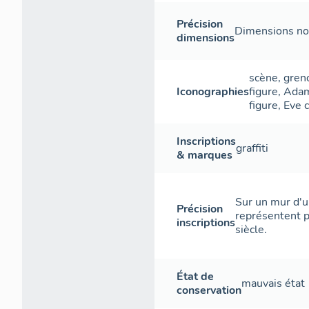
Précision
Dimensions non
dimensions
scène
,
greno
Iconographies
figure
,
Ada
figure
,
Eve
c
Inscriptions
graffiti
& marques
Sur un mur d'un
Précision
représentent p
inscriptions
siècle.
État de
mauvais état
conservation