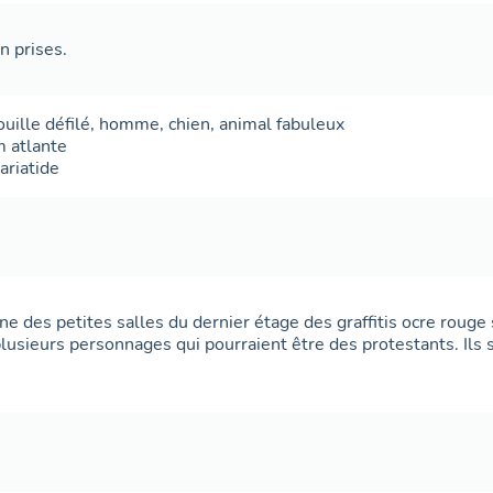
 prises.
uille
défilé
,
homme
,
chien
,
animal fabuleux
m
atlante
ariatide
e des petites salles du dernier étage des graffitis ocre rouge s
lusieurs personnages qui pourraient être des protestants. Ils 