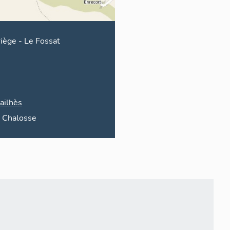
iège
-
Le Fossat
ailhès
 Chalosse