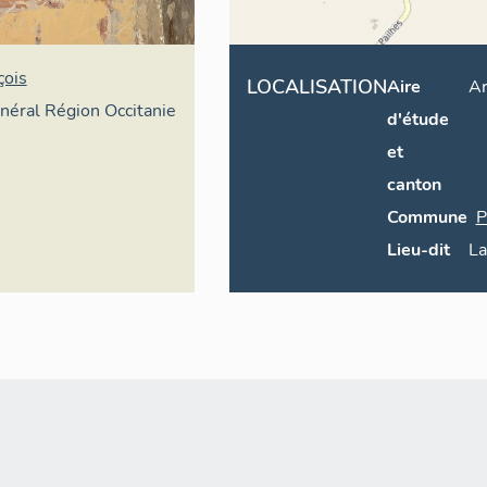
çois
LOCALISATION
Aire
Ar
énéral Région Occitanie
d'étude
et
canton
Commune
P
Lieu-dit
La