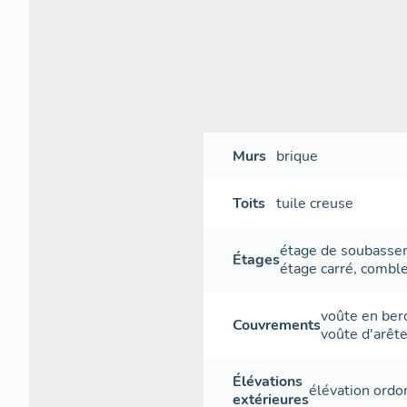
Murs
brique
Toits
tuile creuse
étage de soubass
Étages
étage carré
,
comble
voûte en ber
Couvrements
voûte d'arêt
Élévations
élévation ord
extérieures