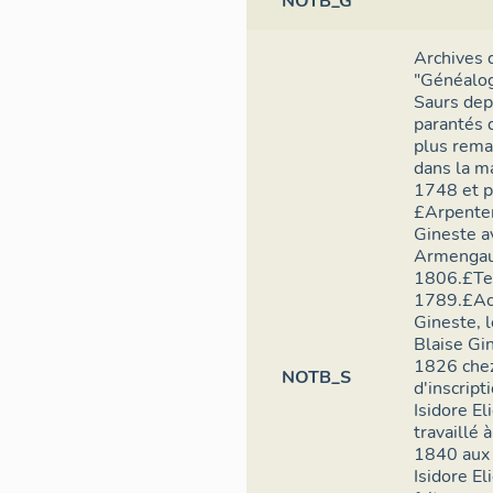
NOTB_G
Archives 
"Généalog
Saurs dep
parantés q
plus rema
dans la m
1748 et p
£Arpentem
Gineste av
Armengaud
1806.£Tes
1789.£Act
Gineste, 
Blaise Gin
1826 chez 
NOTB_S
d'inscript
Isidore El
travaillé 
1840 aux 
Isidore El