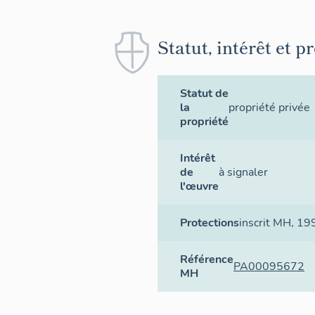
Statut, intérêt et p
Statut de
la
propriété privée
propriété
Intérêt
de
à signaler
l'œuvre
Protections
inscrit MH
, 19
Référence
PA00095672
MH