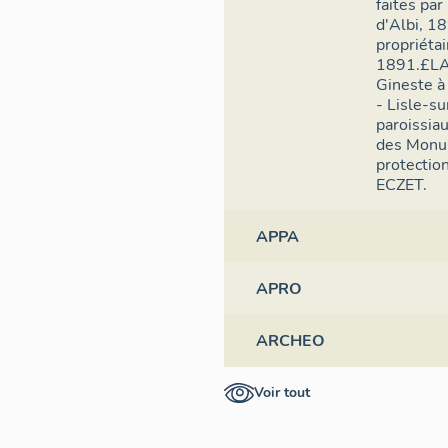
faites par
d'Albi, 1
propriéta
1891.£LA
Gineste à
- Lisle-su
paroissia
des Monum
protection
ECZET.
APPA
APRO
ARCHEO
Voir tout