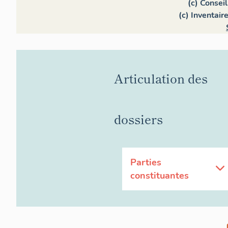
(c) Consei
(c) Inventair
Articulation des
dossiers
Parties
constituantes