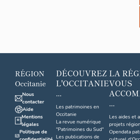
Ima
cons
DÉCOUVREZ
LA RÉG
RÉGION
L'OCCITANIE
VOUS
Occitanie
...
ACCOM
Nous
...
contacter
Les patrimoines en
Aide
Occitanie
Mentions
Les aides et 
La revue numérique
légales
projets régio
"Patrimoines du Sud"
Politique de
Opendata pat
Les publications de
confidentialité
culturel d'Occ