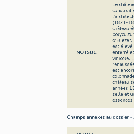
Le château
construit
l'architec
(1821-189
château ét
polycultu
d'Eliezer.
est élevé
NOTSUC
enterré et
vinicole. 
rehaussée
est encor
colonnade
château se
années 18
selle et u
essences 
Champs annexes au dossier - 