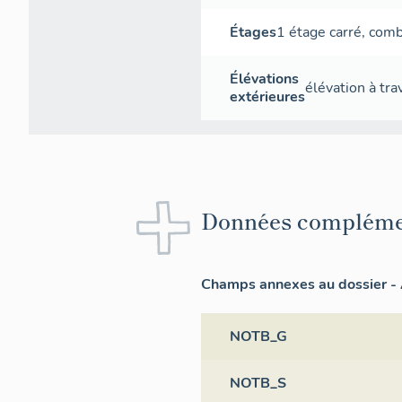
Étages
1 étage carré
,
combl
Élévations
élévation à tr
extérieures
Données compléme
Champs annexes au dossier - 
NOTB_G
NOTB_S