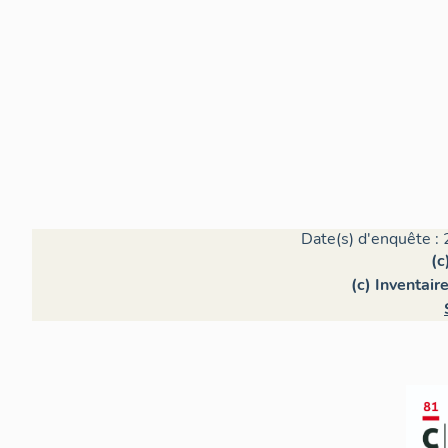
Date(s) d'enquête : 
(c
(c) Inventair