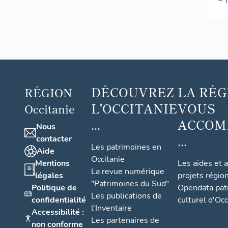
DÉCOUVREZ
LA RÉG
RÉGION
L'OCCITANIE
VOUS
Occitanie
...
ACCOM
Nous
...
contacter
Les patrimoines en
Aide
Occitanie
Mentions
Les aides et 
La revue numérique
légales
projets régio
"Patrimoines du Sud"
Politique de
Opendata pat
Les publications de
confidentialité
culturel d'Occ
l'Inventaire
Accessibilité :
Les partenaires de
non conforme