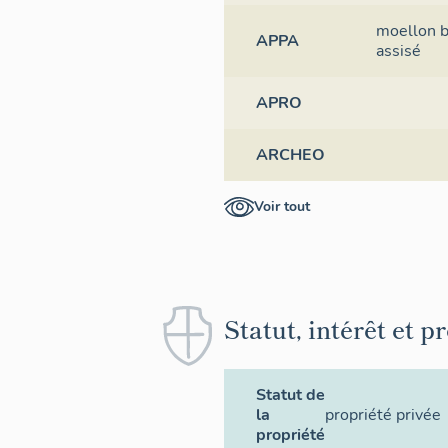
moellon b
APPA
assisé
APRO
ARCHEO
Voir tout
Statut, intérêt et p
Statut de
la
propriété privée
propriété