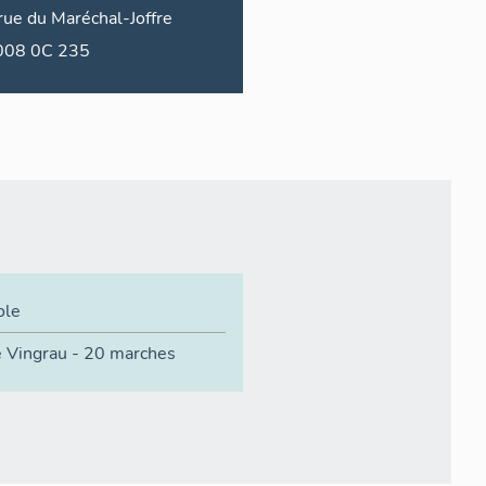
rue du
Maréchal-Joffre
2008 0C 235
ole
 Vingrau - 20 marches