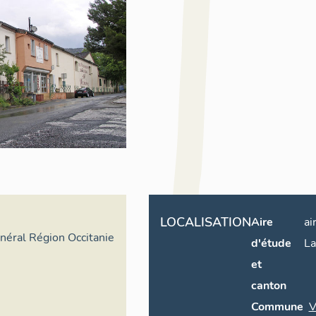
LOCALISATION
Aire
ai
énéral Région Occitanie
d'étude
La
et
canton
Commune
V