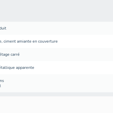
duit
e
,
ciment amiante en couverture
étage carré
tallique apparente
ans
t