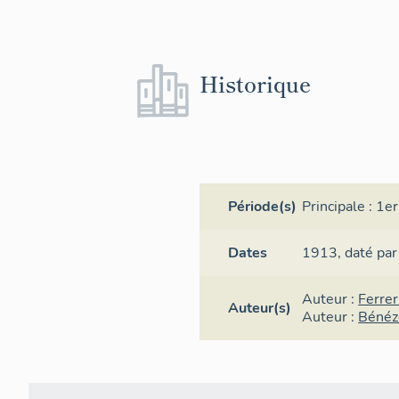
Historique
Période(s)
Principale :
1er
Dates
1913,
daté par
Auteur :
Ferrer
Auteur(s)
Auteur :
Bénéz