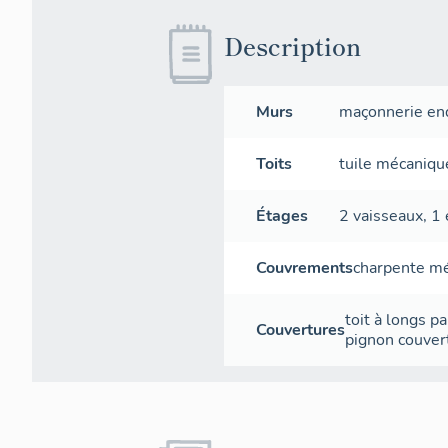
Description
Murs
maçonnerie
en
Toits
tuile mécaniqu
Étages
2 vaisseaux
,
1 
Couvrements
charpente mé
toit à longs p
Couvertures
pignon couver