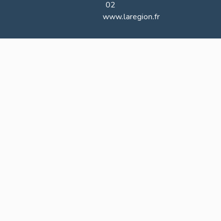
02
www.laregion.fr