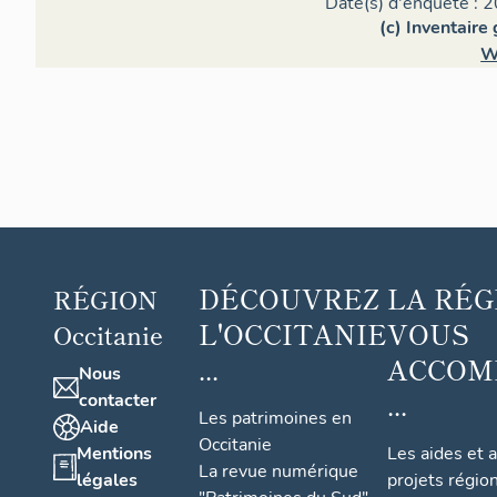
Date(s) d'enquête : 2
(c) Inventaire
W
DÉCOUVREZ
LA RÉG
RÉGION
L'OCCITANIE
VOUS
Occitanie
...
ACCOM
Nous
...
contacter
Les patrimoines en
Aide
Occitanie
Mentions
Les aides et 
La revue numérique
légales
projets régio