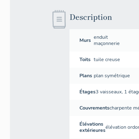
Description
enduit
Murs
maçonnerie
Toits
tuile creuse
Plans
plan symétrique
Étages
3 vaisseaux
,
1 étag
Couvrements
charpente mé
Élévations
élévation ord
extérieures