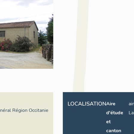
LOCALISATION
Aire
ai
énéral Région Occitanie
d'étude
La
et
canton