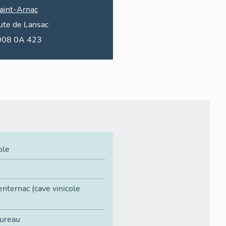
aint-Arnac
ute de
Lansac
2008 0A 423
ole
nternac (cave vinicole
ureau