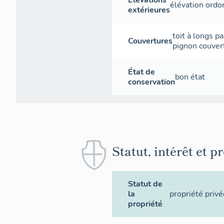
Élévations
élévation ord
extérieures
toit à longs p
Couvertures
pignon couver
État de
bon état
conservation
Statut, intérêt et p
Statut de
la
propriété privé
propriété