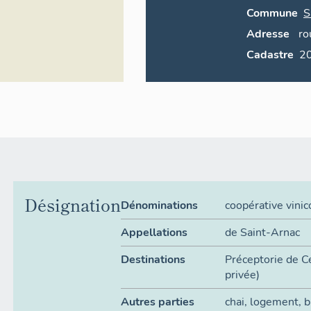
Commune
S
Adresse
ro
Cadastre
Désignation
Dénominations
coopérative vinic
Appellations
de Saint-Arnac
Destinations
Préceptorie de Ce
privée)
Autres parties
chai
,
logement
,
b