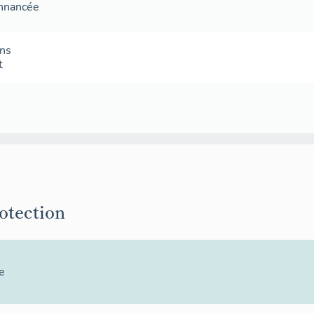
onnancée
ans
t
rotection
e