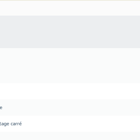
ue
tage carré