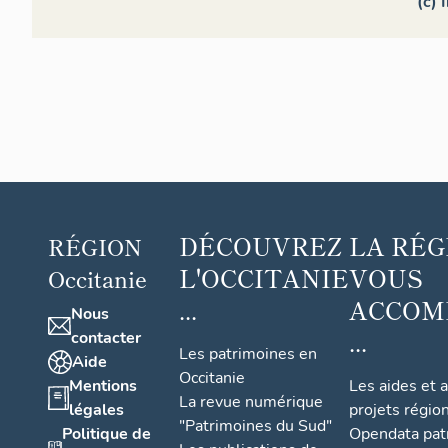
(c) 
DÉCOUVREZ
LA RÉG
RÉGION
L'OCCITANIE
VOUS
Occitanie
...
ACCOM
Nous
...
contacter
Les patrimoines en
Aide
Occitanie
Mentions
Les aides et 
La revue numérique
légales
projets régio
"Patrimoines du Sud"
Politique de
Opendata pat