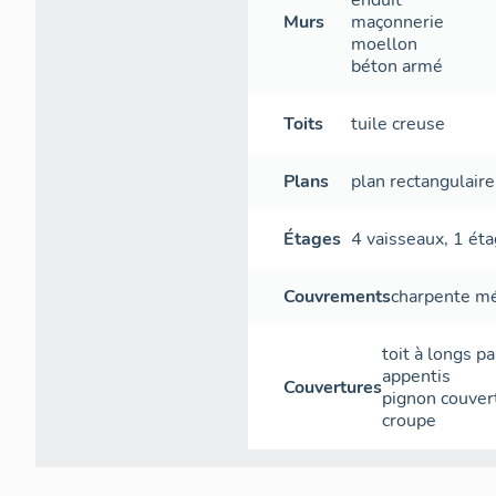
enduit
Murs
maçonnerie
moellon
béton armé
Toits
tuile creuse
Plans
plan rectangulaire
Étages
4 vaisseaux
,
1 éta
Couvrements
charpente mé
toit à longs p
appentis
Couvertures
pignon couver
croupe