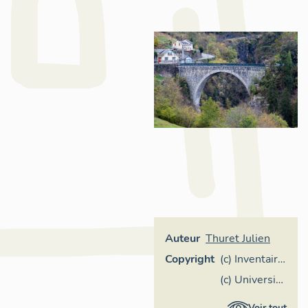
Auteur
Thuret Julien
Copyright
(c) Inventaire
général
(c) Université
Région
de Pau et
Voir tout