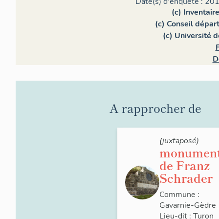
Date(s) d'enquête : 201
(c) Inventair
(c) Conseil dépa
(c) Université 
F
D
A rapprocher de
(juxtaposé)
monumen
de Franz
Schrader
Commune :
Gavarnie-Gèdre
Lieu-dit :
Turon