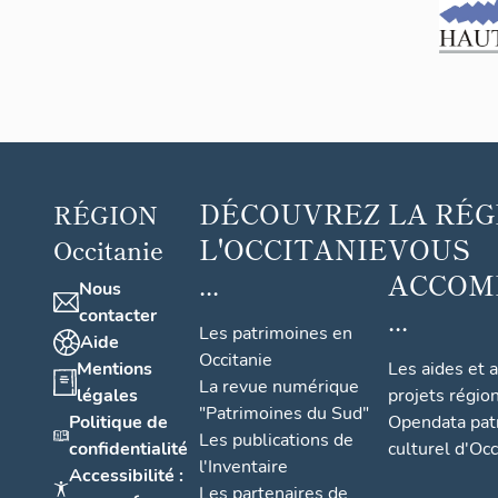
DÉCOUVREZ
LA RÉG
RÉGION
L'OCCITANIE
VOUS
Occitanie
...
ACCOM
Nous
...
contacter
Les patrimoines en
Aide
Occitanie
Mentions
Les aides et 
La revue numérique
légales
projets régio
"Patrimoines du Sud"
Politique de
Opendata pat
Les publications de
confidentialité
culturel d'Occ
l'Inventaire
Accessibilité :
Les partenaires de