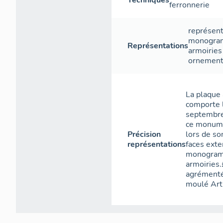
Techniques
ferronnerie
représent
monogr
Représentations
armoiries
ornement
La plaque 
comporte l
septembre 
ce monume
Précision
lors de so
représentations
faces exte
monogramm
armoiries
agrémenté
moulé Art