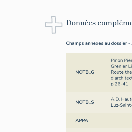
Données compléme
Champs annexes au dossier - 
Pinon Pier
Grenier Li
NOTB_G
Route ther
d'archite
p.26-41
A.D. Haut
NOTB_S
Luz-Saint
APPA