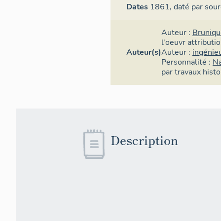
Dates
1861,
daté par sour
Auteur :
Bruniqu
l'oeuvr
attributi
Auteur(s)
Auteur :
ingénie
Personnalité :
Na
par travaux hist
Description