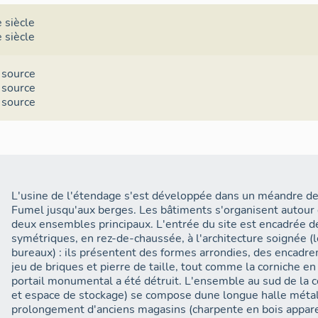
Harlachol poursuivent la fabrication des draps destinés à l'a
grandes administrations françaises et étrangères. Ils produ
 siècle
de livrées, des flanelles, des velours de laine, des molleton
 siècle
tissés. L'étendage et plusieurs magasins à laines sont su
des générateurs est modifié dans les années 1940. C'est 
 source
que le long bâtiment à l'ouest du site (séchoirs ?) perd un ét
 source
lindustrie de la laine cardée, les établissements Giroud de
 source
1957, tentent dimplanter la fabrication de tissus à pantoufl
et de voyage (AD34, 651W9). La fermeture de l'usine Teisse
1960, marque la fin de la production de draps à Lodève et la fi
site de l'étendage.
En 1964, l'usine de tolerie Fraisse installe les chaînes de f
et celles des tuyaux et coudes plissés Feralu dans les ancie
L'usine de l'étendage s'est développée dans un méandre de
époque, les ateliers de fabrication sont agrandis d'une nouv
Fumel jusqu'aux berges. Les bâtiments s'organisent autour 
nord du site où sont installés les ateliers de tuyauterie. D
deux ensembles principaux. L'entrée du site est encadrée de
édifiés face à l'entrée. L'entreprise Fraisse quitte le site à
symétriques, en rez-de-chaussée, à l'architecture soignée 
bâtiments sont achetés par la commune de Lodève et la 
bureaux) : ils présentent des formes arrondies, des encadre
Lodévois-Larzac qui y installent leurs ateliers techniques. 
jeu de briques et pierre de taille, tout comme la corniche en 
sud, ayant ensuite servi d'atelier de montage, ont été tra
portail monumental a été détruit. L'ensemble au sud de la
2002.
et espace de stockage) se compose dune longue halle métal
prolongement d'anciens magasins (charpente en bois appare