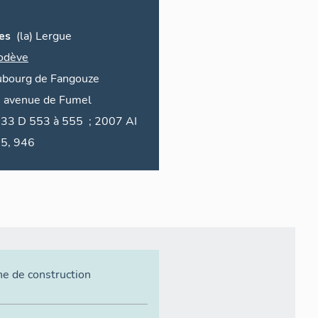
es
(la)
Lergue
odève
ubourg de
Fangouze
5
avenue de
Fumel
à 555 ; 2007 AI
5, 946
ne de construction