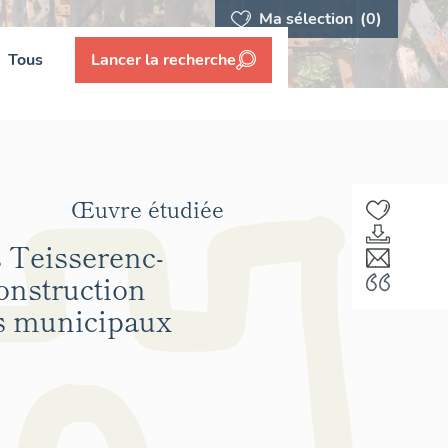
Ma sélection
(0)
Tous
Lancer la recherche
Œuvre étudiée
s Teisserenc-
onstruction
rs municipaux
F