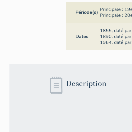
Principale :
19e
Période(s)
Principale :
20e
1855,
daté par
Dates
1890,
daté par
1964,
daté par
Description