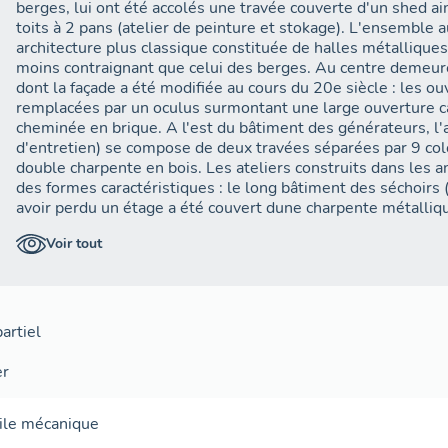
berges, lui ont été accolés une travée couverte d'un shed ain
toits à 2 pans (atelier de peinture et stokage). L'ensemble 
architecture plus classique constituée de halles métalliques 
moins contraignant que celui des berges. Au centre demeur
dont la façade a été modifiée au cours du 20e siècle : les ouv
remplacées par un oculus surmontant une large ouverture car
cheminée en brique. A l'est du bâtiment des générateurs, l'a
d'entretien) se compose de deux travées séparées par 9 co
double charpente en bois. Les ateliers construits dans les
des formes caractéristiques : le long bâtiment des séchoirs (
avoir perdu un étage a été couvert dune charpente métalliqu
ateliers construits au nord, sous sheds, présentent une faç
Voir tout
d'ouvertures cintrées soulignées par le jeu briques-grès. La
à une vaste halle en béton coffré, couverte d'une charpente 
mètres de portée qui longe tout le côté septentrional du sit
demeure un régulateur électrique (Georgin et Cie) utilisé par
artiel
er
ile mécanique