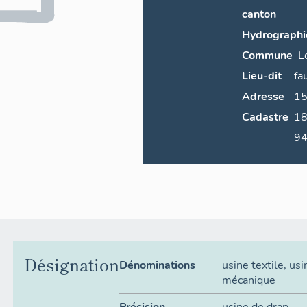
canton
Hydrographi
Commune
L
Lieu-dit
fa
Adresse
1
Cadastre
1833 D 553 
94
Désignation
Dénominations
usine textile
,
usi
mécanique