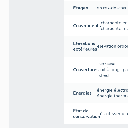
Étages
en rez-de-cha
charpente en
Couvrements
charpente mé
Élévations
élévation ord
extérieures
terrasse
Couvertures
toit à longs p
shed
énergie électr
Énergies
énergie therm
État de
établissement
conservation