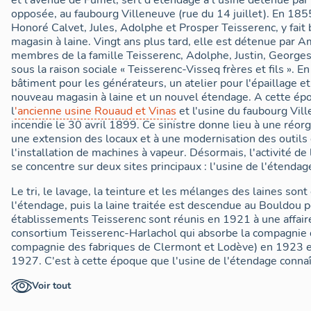
et l'avenue de Fumel, sert d'étendage à l'usine détenue par
opposée, au faubourg Villeneuve (rue du 14 juillet). En 18
Honoré Calvet, Jules, Adolphe et Prosper Teisserenc, y fait b
magasin à laine. Vingt ans plus tard, elle est détenue par A
membres de la famille Teisserenc, Adolphe, Justin, Georges, 
sous la raison sociale « Teisserenc-Visseq frères et fils ». E
bâtiment pour les générateurs, un atelier pour l'épaillage et
nouveau magasin à laine et un nouvel étendage. A cette ép
l
'ancienne usine Rouaud et Vinas
et l'usine du faubourg Vil
incendie le 30 avril 1899. Ce sinistre donne lieu à une réorg
une extension des locaux et à une modernisation des outils
l'installation de machines à vapeur. Désormais, l'activité 
se concentre sur deux sites principaux : l'usine de l'étendag
Le tri, le lavage, la teinture et les mélanges des laines sont 
l'étendage, puis la laine traitée est descendue au Bouldou po
établissements Teisserenc sont réunis en 1921 à une affair
consortium Teisserenc-Harlachol qui absorbe la compagnie 
compagnie des fabriques de Clermont et Lodève) en 1923 et
1927. C'est à cette époque que l'usine de l'étendage connaî
loge du concierge, le bâtiment des bureaux, le laboratoire, la
Voir tout
séchoirs, de nouveaux magasins à laine ainsi que l'électrifica
cours des années 1920. A cette époque, les 400 employés 