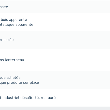
ussée
 bois apparente
tallique apparente
onnancée
ans
lanterneau
ique
achetée
ique
produite sur place
 industriel désaffecté
,
restauré