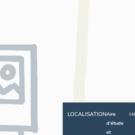
LOCALISATION
Aire
Hé
d'étude
et