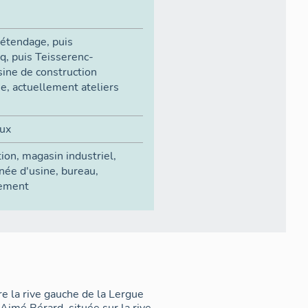
l'étendage, puis
q, puis Teisserenc-
sine de construction
e, actuellement ateliers
aux
tion
,
magasin industriel
,
née d'usine
,
bureau
,
ement
re la rive gauche de la Lergue