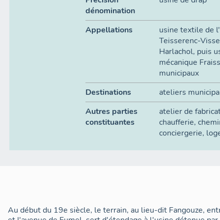
Précision
usine de drap
dénomination
Appellations
usine textile de 
Teisserenc-Visse
Harlachol, puis u
mécanique Fraiss
municipaux
Destinations
ateliers municip
Autres parties
atelier de fabrica
constituantes
chaufferie
,
chemi
conciergerie
,
log
Au début du 19e siècle, le terrain, au lieu-dit Fangouze, ent