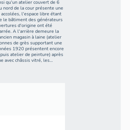
si qu'un atelier couvert de 6
au nord de la cour présente une
accolées, l'espace libre étant
e le bâtiment des générateurs
ertures d'origine ont été
rée. A l'arrière demeure la
ncien magasin à laine (atelier
lonnes de grès supportant une
 années 1920 présentent encore
puis atelier de peinture) après
e avec châssis vitré, les
ade sur cour percée
 dernière travée a été intégrée
métallique d'une dizaine de
e. Dans sa partie ouest
 l'entreprise Fraisse.