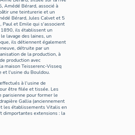
 Aimé Bérard, située sur la rive
55, Amédé Bérard, associé à
âtir une teinturerie et un
médé Bérard, Jules Calvet et 5
Paul et Emile qui s'associent
n 1890, ils établissent un
 le lavage des laines, un
oque, ils détiennent également
leneuve, détruite par un
anisation de la production, à
 de production avec
de la maison Teisserenc-Visseq
e et l'usine du Bouldou.
effectués à l'usine de
ur être filée et tissée. Les
e parisienne pour former le
drapière Gallia (anciennement
 les établissements Vitalis en
t dimportantes extensions : la
 salle pour le léviathan et les
tion du site voient le jour au
de la maison Teisserenc-