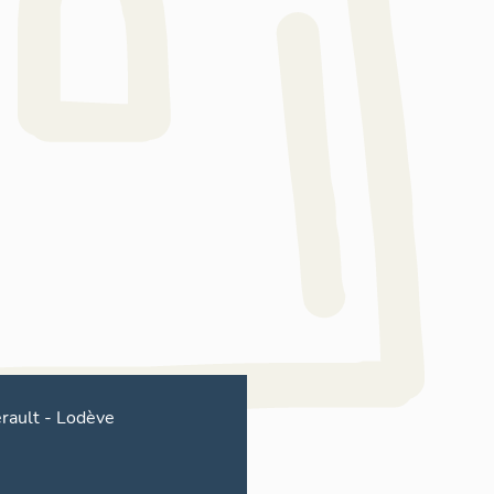
rault
-
Lodève