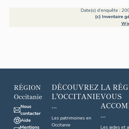
Date(s) d'enquête : 20
(c) Inventaire 
Wie
DÉCOUVREZ
LA RÉG
RÉGION
L'OCCITANIE
VOUS
Occitanie
...
ACCOM
Nous
...
contacter
Les patrimoines en
Aide
Occitanie
Mentions
Les aides et 