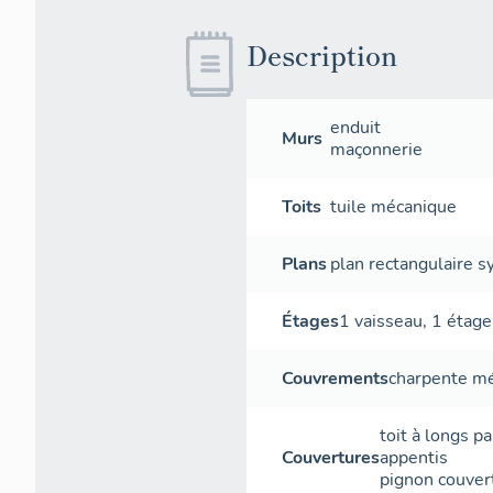
Description
enduit
Murs
maçonnerie
Toits
tuile mécanique
Plans
plan rectangulaire 
Étages
1 vaisseau
,
1 étage
Couvrements
charpente mé
toit à longs p
Couvertures
appentis
pignon couver