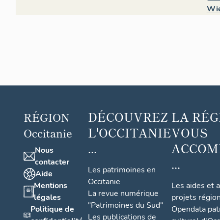
Wie
DÉCOUVREZ
LA RÉG
RÉGION
L'OCCITANIE
VOUS
Occitanie
...
ACCOM
Nous
...
contacter
Les patrimoines en
Aide
Occitanie
Mentions
Les aides et 
La revue numérique
légales
projets régio
"Patrimoines du Sud"
Politique de
Opendata pat
Les publications de