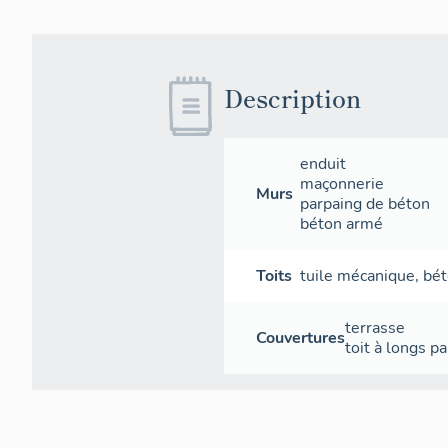
Description
enduit
maçonnerie
Murs
parpaing de béton
béton armé
Toits
tuile mécanique
,
bét
terrasse
Couvertures
toit à longs p