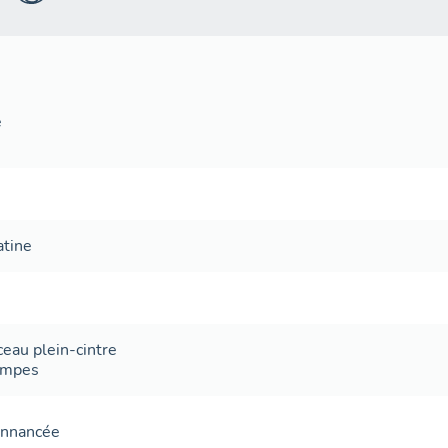
du groupe sculpté de la Crucifixion. Le côté sud du cloître e
abrite le trésor.
e
atine
ceau plein-cintre
ompes
onnancée