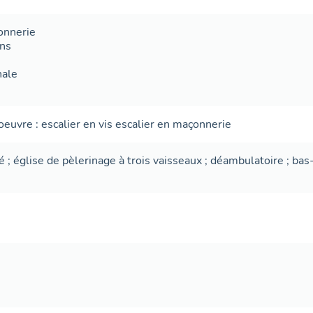
onnerie
ans
nale
-oeuvre
:
escalier en vis
escalier en maçonnerie
é
;
église de pèlerinage à trois vaisseaux
;
déambulatoire
;
bas