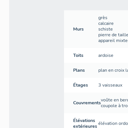
grès
calcaire
Murs
schiste
pierre de taill
appareil mixte
Toits
ardoise
Plans
plan en croix l
Étages
3 vaisseaux
voûte en ber
Couvrements
coupole à tr
Élévations
élévation ord
extérieures