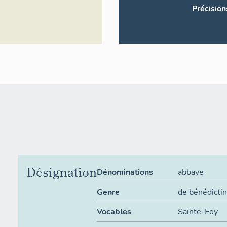
Précision
Désignation
Dénominations
abbaye
Genre
de bénédicti
Vocables
Sainte-Foy