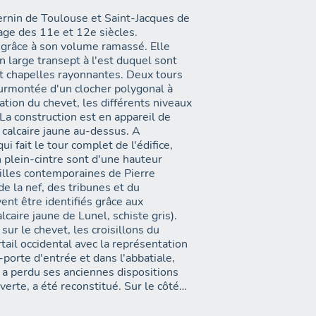
ernin de Toulouse et Saint-Jacques de
age des 11e et 12e siècles.
ef grâce à son volume ramassé. Elle
n large transept à l'est duquel sont
t chapelles rayonnantes. Deux tours
surmontée d'un clocher polygonal à
ation du chevet, les différents niveaux
 La construction est en appareil de
e calcaire jaune au-dessus. A
ui fait le tour complet de l'édifice,
 plein-cintre sont d'une hauteur
ailles contemporaines de Pierre
 la nef, des tribunes et du
nt être identifiés grâce aux
caire jaune de Lunel, schiste gris).
sur le chevet, les croisillons du
tail occidental avec la représentation
orte d'entrée et dans l'abbatiale,
e a perdu ses anciennes dispositions
 verte, a été reconstitué. Sur le côté
ogis abbatial précédé par la Chapelle
s (Tétramorphe) et le mur du choeur,