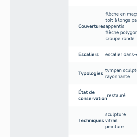
flèche en maç
toit à longs p
Couvertures
appentis
flèche polygo
croupe ronde
Escaliers
escalier dans
tympan sculpt
Typologies
rayonnante
État de
restauré
conservation
sculpture
Techniques
vitrail
peinture