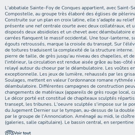
L'abbatiale Sainte-Foy de Conques appartient, avec Saint-S
Compostelle, au groupe très élaboré des églises de pèlerin
Construite sur un plan en croix latine, elle s'adapte au reli
présente une nef centrale courte avec deux collatéraux, et u
disposés deux absidioles et un chevet avec déambulatoire e
carrées flanquent le massif occidental. Une tour-lanterne, 
égouts retroussés, marque la croisée du transept. Sur l'élév
de toitures traduisent la complexité de la structure interne.
pierre de taille, de grès jusqu'au niveau des chapelles, et d
l'intérieur, la circulation est rendue aisée grâce au bas-côté q
relayé autour du choeur par le déambulatoire. Les voûtes en
exceptionnelle. Les jeux de lumière, rehaussés par les gris
Soulages, mettent en valeur l'ordonnance romane rythmée de
déambulatoire. Différentes campagnes de construction peuve
changements de matériaux (appareils de grès rouge local, cal
Le décor porté est constitué de chapiteaux sculptés répartis 
transept, les tribunes. L'oeuvre sculptée s'impose sur le por
du Jugement Dernier sur le tympan, au-dessus de la double-p
par le groupe de l'Annonciation. Aménagé au midi, le cloîtr
(galeries, salle capitulaire). Le bassin central, en serpentine
ouest, subsiste la salle du réfectoire. Côté est, s'élève le l
Voir tout
du Rosaire, dont le voûtement est orné de peintures murale