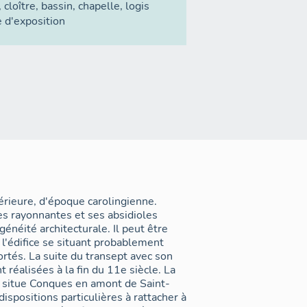
,
cloître
,
bassin
,
chapelle
,
logis
e d'exposition
érieure, d'époque carolingienne.
s rayonnantes et ses absidioles
énéité architecturale. Il peut être
 l'édifice se situant probablement
tés. La suite du transept avec son
 réalisées à la fin du 11e siècle. La
i situe Conques en amont de Saint-
ispositions particulières à rattacher à