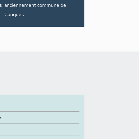
s
anciennement commune de
Conques
ns