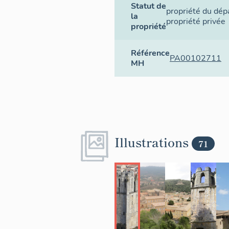
Statut de
propriété du dé
la
propriété privée
propriété
Référence
PA00102711
MH
Illustrations
71