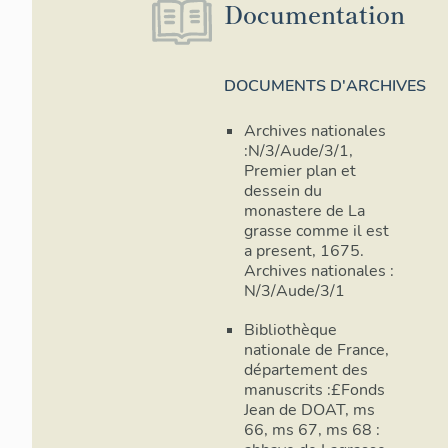
Documentation
DOCUMENTS D'ARCHIVES
Archives nationales
:N/3/Aude/3/1,
Premier plan et
dessein du
monastere de La
grasse comme il est
a present, 1675.
Archives nationales :
N/3/Aude/3/1
Bibliothèque
nationale de France,
département des
manuscrits :£Fonds
Image non
Jean de DOAT, ms
consultable
66, ms 67, ms 68 :