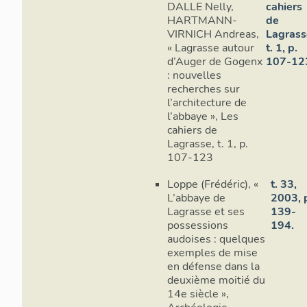
DALLE Nelly,
cahiers
HARTMANN-
de
VIRNICH Andreas,
Lagrass
« Lagrasse autour
t. 1, p.
d’Auger de Gogenx
107-12
: nouvelles
recherches sur
l’architecture de
l’abbaye », Les
cahiers de
Lagrasse, t. 1, p.
107-123
Loppe (Frédéric), «
t. 33,
L’abbaye de
2003, 
Lagrasse et ses
139-
possessions
194.
audoises : quelques
exemples de mise
en défense dans la
deuxième moitié du
14e siècle »,