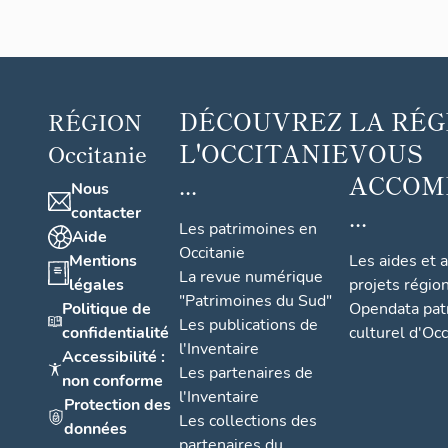
de
Lagras
se
DÉCOUVREZ
LA RÉG
RÉGION
L'OCCITANIE
VOUS
Occitanie
...
ACCOM
Nous
...
contacter
Les patrimoines en
Aide
Occitanie
Mentions
Les aides et 
La revue numérique
légales
projets régio
"Patrimoines du Sud"
Politique de
Opendata pat
Les publications de
confidentialité
culturel d'Occ
l'Inventaire
Accessibilité :
Les partenaires de
non conforme
l'Inventaire
Protection des
Les collections des
données
partenaires du