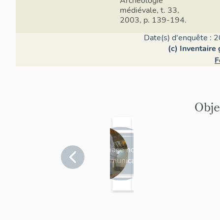
Archéologie
médiévale, t. 33,
2003, p. 139-194.
Date(s) d'enquête : 2
(c) Inventaire
F
Obje
Chemi
plafon
née
d peint
Image non
monu
Aude
de
Aude
>
>
communicable
Lagrasse
Lagrasse
mental
l'abbay
e
e
Sainte-
Marie