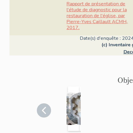
Rapport de présentation de
l'étude de diagnostic pour la
restauration de l'église, par
Pierre-Yves Caillault ACMH,
2017.
Date(s) d'enquête : 2024
(c) Inventaire
Deco
Obje
fonts
peinture
croix de
armoi
g
baptisma
s
chemin
des fo
s
ux
Ariège
monume
Ariège
>
Ariège
>
bapti
Ariège
>
V
A
Audressein
Audressein
Audressein
Audres
A
ntales :
ux
d
ex-voto