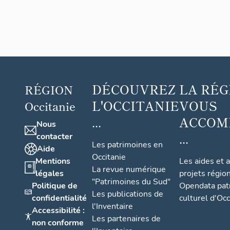
DÉCOUVREZ
LA RÉG
RÉGION
L'OCCITANIE
VOUS
Occitanie
...
ACCOM
Nous
...
contacter
Les patrimoines en
Aide
Occitanie
Mentions
Les aides et 
La revue numérique
légales
projets régio
"Patrimoines du Sud"
Politique de
Opendata pat
Les publications de
confidentialité
culturel d'Occ
l'Inventaire
Accessibilité :
Les partenaires de
non conforme