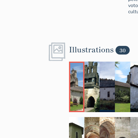
voto
cult
Illustrations
30