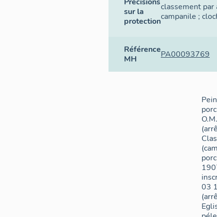
Précisions
classement par 
sur la
campanile ; cloc
protection
Référence
PA00093769
MH
Pein
porc
O.M
(arrê
Cla
(cam
porc
1907
insc
03 
(arr
Egli
péle