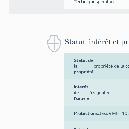
Techniques
peinture
Statut, intérêt et p
Statut de
la
propriété de la
propriété
Intérêt
de
à signaler
l'œuvre
Protections
classé MH
, 19