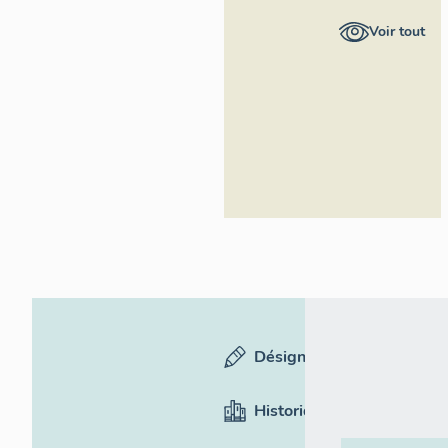
général
Voir tout
Région
Occitanie
Désignation
Historique