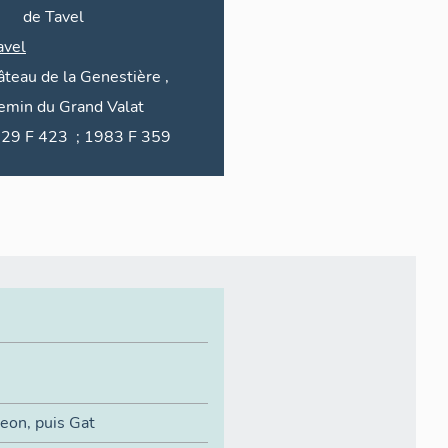
de Tavel
avel
âteau de la
Genestière
,
emin du
Grand Valat
1829 F 423 ; 1983 F 359
geon, puis Gat