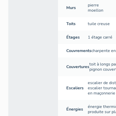
pierre
Murs
moellon
Toits
tuile creuse
Étages
1 étage carré
Couvrements
charpente en
toit à longs p
Couvertures
pignon couver
escalier de dis
Escaliers
escalier tourna
en maçonnerie
énergie therm
Énergies
produite sur pl