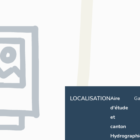
LOCALISATION
Aire
Ga
d'étude
et
canton
Hydrographi