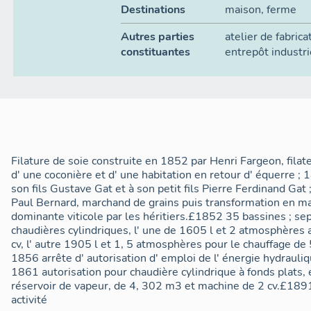
Destinations
maison
,
ferme
Autres parties
atelier de fabrica
constituantes
entrepôt industri
Filature de soie construite en 1852 par Henri Fargeon, fila
d' une coconière et d' une habitation en retour d' équerre ; 
son fils Gustave Gat et à son petit fils Pierre Ferdinand Gat
Paul Bernard, marchand de grains puis transformation en mai
dominante viticole par les héritiers.£1852 35 bassines ; s
chaudières cylindriques, l' une de 1605 l et 2 atmosphères
cv, l' autre 1905 l et 1, 5 atmosphères pour le chauffage d
1856 arrête d' autorisation d' emploi de l' énergie hydrauliq
1861 autorisation pour chaudière cylindrique à fonds plats, e
réservoir de vapeur, de 4, 302 m3 et machine de 2 cv.£189
activité