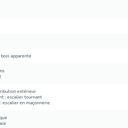
 bois apparente
ans
t
tribution extérieur
nt
:
escalier tournant
:
escalier en maçonnerie
ique
ace