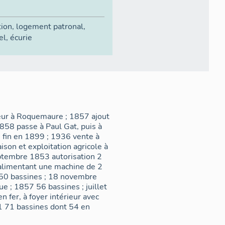
tion
,
logement patronal
,
el
,
écurie
teur à Roquemaure ; 1857 ajout
1858 passe à Paul Gat, puis à
 ; fin en 1899 ; 1936 vente à
son et exploitation agricole à
eptembre 1853 autorisation 2
 alimentant une machine de 2
e 50 bassines ; 18 novembre
ue ; 1857 56 bassines ; juillet
n fer, à foyer intérieur avec
1 71 bassines dont 54 en