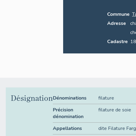
Commune
T
Adresse
ch
ch
Cadastre
Désignation
Dénominations
filature
Précision
filature de soie
dénomination
Appellations
dite Filature Far