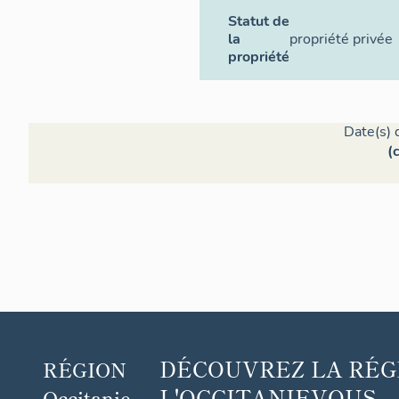
Statut de
la
propriété privée
propriété
Date(s) 
(
DÉCOUVREZ
LA RÉG
RÉGION
L'OCCITANIE
VOUS
Occitanie