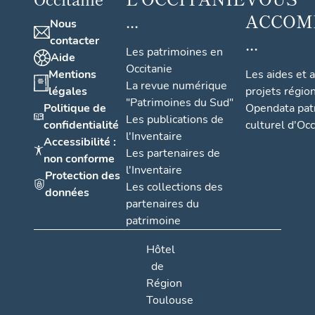
...
ACCOM
Nous
...
contacter
Les patrimoines en
Aide
Occitanie
Mentions
Les aides et 
La revue numérique
légales
projets régio
"Patrimoines du Sud"
Politique de
Opendata pat
Les publications de
confidentialité
culturel d'Occ
l'Inventaire
Accessibilité :
Les partenaires de
non conforme
l'Inventaire
Protection des
Les collections des
données
partenaires du
patrimoine
Hôtel
de
Région
Toulouse