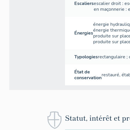
Escaliers
escalier droit
:
es
en maçonnerie
:
énergie hydrauli
énergie thermiqu
Énergies
produite sur plac
produite sur plac
Typologies
rectangulaire
;
État de
restauré
,
éta
conservation
Statut, intérêt et p