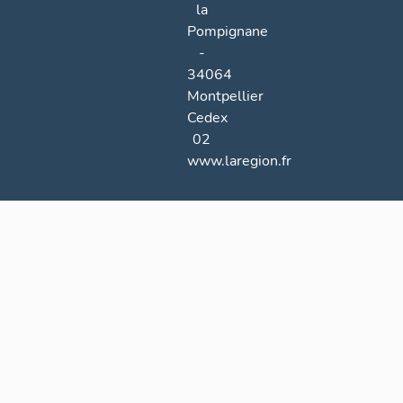
la
Pompignane
-
34064
Montpellier
Cedex
02
www.laregion.fr