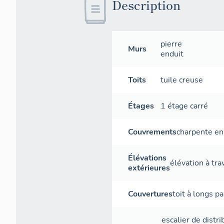
Description
pierre
Murs
enduit
Toits
tuile creuse
Étages
1 étage carré
Couvrements
charpente en
Élévations
élévation à tr
extérieures
Couvertures
toit à longs p
escalier de distri