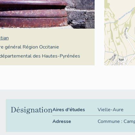
tian
ire général Région Occitanie
l départemental des Hautes-Pyrénées
Désignation
Aires d'études
Vielle-Aure
Adresse
Commune :
Camp