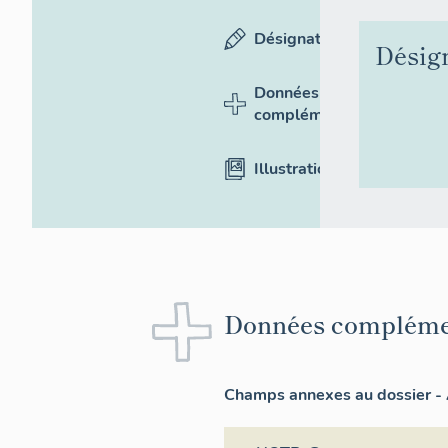
Désignation
Désig
Données
complémentaires
Illustrations
Données compléme
Champs annexes au dossier - 