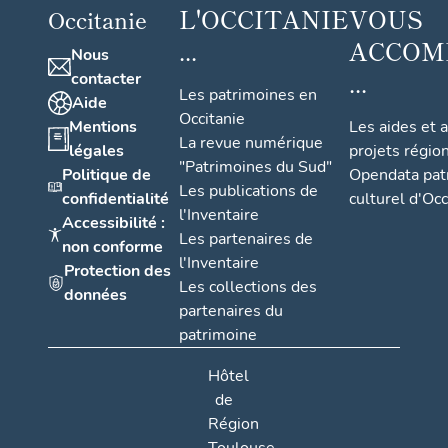
L'OCCITANIE
VOUS
Occitanie
...
ACCOM
Nous
...
contacter
Les patrimoines en
Aide
Occitanie
Mentions
Les aides et 
La revue numérique
légales
projets régio
"Patrimoines du Sud"
Politique de
Opendata pat
Les publications de
confidentialité
culturel d'Occ
l'Inventaire
Accessibilité :
Les partenaires de
non conforme
l'Inventaire
Protection des
Les collections des
données
partenaires du
patrimoine
Hôtel
de
Région