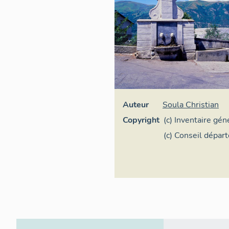
Auteur
Soula Christian
Copyright
(c) Inventaire gé
Occitanie
(c) Conseil dépar
Hautes-Pyrénées