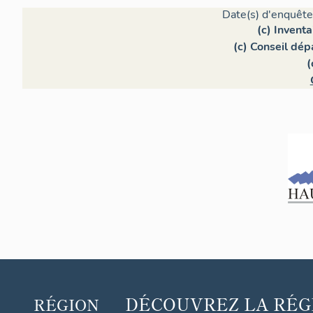
Date(s) d'enquête
(c) Invent
(c) Conseil dé
(
DÉCOUVREZ
LA RÉG
RÉGION