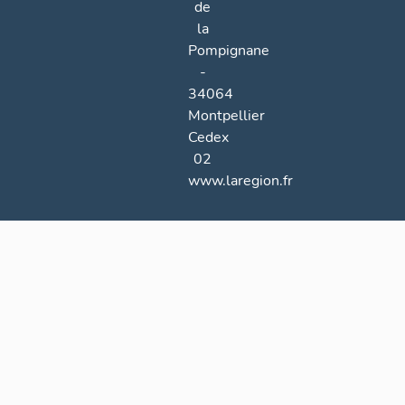
de
la
Pompignane
-
34064
Montpellier
Cedex
02
www.laregion.fr