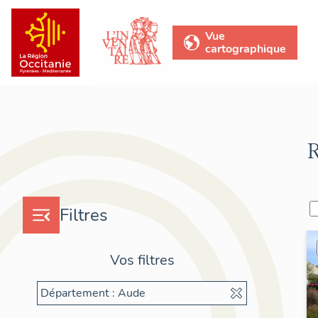
Vue
cartographique
R
Filtres
Vos filtres
Département : Aude