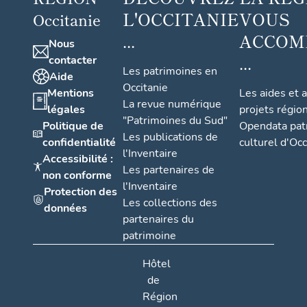
L'OCCITANIE
VOUS
Occitanie
...
ACCOM
Nous
...
contacter
Les patrimoines en
Aide
Occitanie
Mentions
Les aides et 
La revue numérique
légales
projets régio
"Patrimoines du Sud"
Politique de
Opendata pat
Les publications de
confidentialité
culturel d'Occ
l'Inventaire
Accessibilité :
Les partenaires de
non conforme
l'Inventaire
Protection des
Les collections des
données
partenaires du
patrimoine
Hôtel
de
Région