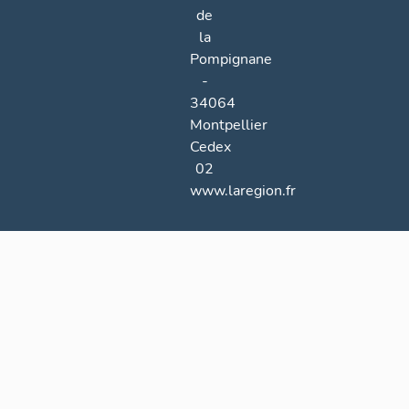
de
la
Pompignane
-
34064
Montpellier
Cedex
02
www.laregion.fr