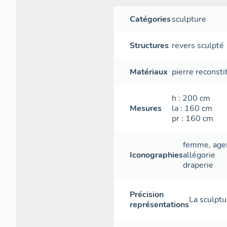
Catégories
sculpture
Structures
revers sculpté
Matériaux
pierre reconst
h
: 200
cm
Mesures
la
: 160
cm
pr
: 160
cm
femme
,
age
Iconographies
allégorie
draperie
Précision
La sculptu
représentations