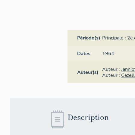
Période(s)
Principale :
2e 
Dates
1964
Auteur :
Jannio
Auteur(s)
Auteur :
Cazell
Description