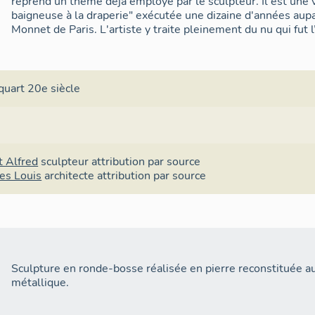
reprend un thème déjà employé par le sculpteur. Il est une variante d'une sculpture "la
baigneuse à la draperie" exécutée une dizaine d'années aup
Monnet de Paris. L'artiste y traite pleinement du nu qui fut 
quart 20e siècle
t Alfred
sculpteur
attribution par source
es Louis
architecte
attribution par source
Sculpture en ronde-bosse réalisée en pierre reconstituée a
métallique.