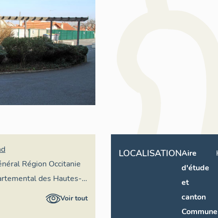
nd
LOCALISATION
Aire
général Région Occitanie
d'étude
partemental des Hautes-
et
canton
Voir tout
Commune