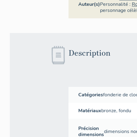
Auteur(s)
Personnalité :
Ro
personnage célè
Description
Catégories
fonderie de clo
Matériaux
bronze
,
fondu
Précision
dimensions non
dimensions