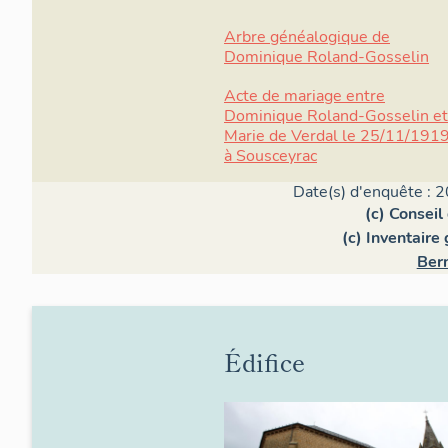
Arbre généalogique de
Dominique Roland-Gosselin
Acte de mariage entre
Dominique Roland-Gosselin et
Marie de Verdal le 25/11/191
à Sousceyrac
Date(s) d'enquête : 2
(c) Consei
(c) Inventaire
Ber
Édifice