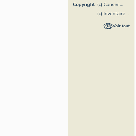
Copyright
(c) Conseil
départemental
(c) Inventaire
du Lot
général
Voir tout
Région
Occitanie