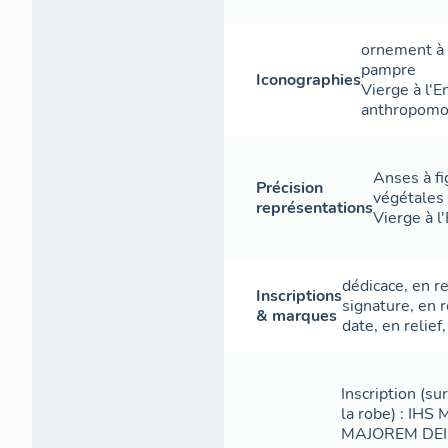
ornement à 
pampre
Iconographies
Vierge à l'E
anthropomo
Anses à f
Précision
végétales 
représentations
Vierge à l'
dédicace
,
en re
Inscriptions
signature
,
en r
& marques
date
,
en relief
Inscription (su
la robe) : I
MAJOREM DEI