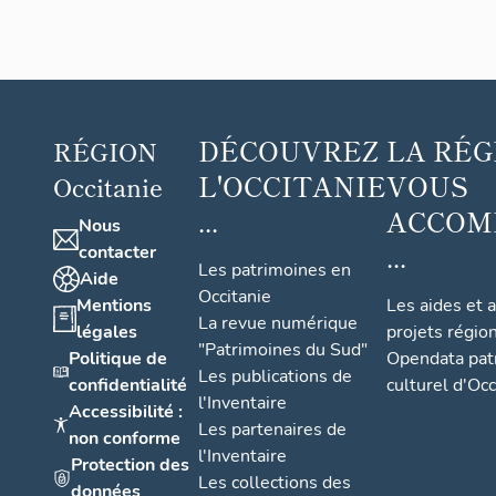
DÉCOUVREZ
LA RÉG
RÉGION
L'OCCITANIE
VOUS
Occitanie
...
ACCOM
Nous
...
contacter
Les patrimoines en
Aide
Occitanie
Mentions
Les aides et 
La revue numérique
légales
projets régio
"Patrimoines du Sud"
Politique de
Opendata pat
Les publications de
confidentialité
culturel d'Occ
l'Inventaire
Accessibilité :
Les partenaires de
non conforme
l'Inventaire
Protection des
Les collections des
données