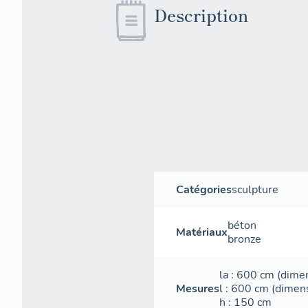
Description
Catégories
sculpture
béton
Matériaux
bronze
la
: 600
cm
(dimen
Mesures
l
: 600
cm
(dimens
h
: 150
cm