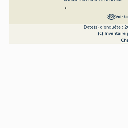
Voir to
Date(s) d'enquête : 2
(c) Inventaire
Ch