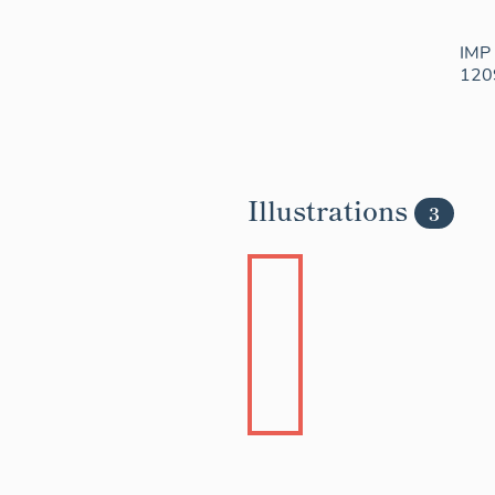
IMP 
120
Illustrations
3