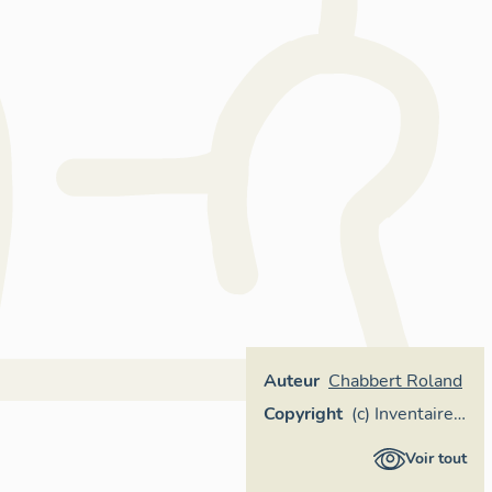
Auteur
Chabbert Roland
Copyright
(c) Inventaire
général
Voir tout
Région