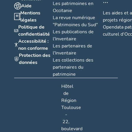
Les patrimoines en
Aide
Occitanie
Mentions
Les aides et 
La revue numérique
légales
projets régio
"Patrimoines du Sud"
Politique de
Opendata pat
Les publications de
confidentialité
culturel d'Occ
l'Inventaire
Accessibilité :
Les partenaires de
non conforme
l'Inventaire
Protection des
Les collections des
données
partenaires du
patrimoine
Hôtel
de
Région
Toulouse
-
22,
boulevard