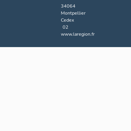
34064
Montpellier
Cedex
02
www.laregion.fr