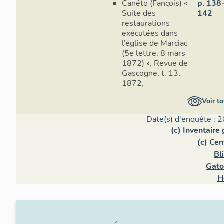
Canéto (Fançois) «
p. 138
Suite des
142
restaurations
exécutées dans
l’église de Marciac
(5e lettre, 8 mars
1872) », Revue de
Gascogne, t. 13,
1872,
Voir to
Date(s) d'enquête : 2
(c) Inventaire
(c) Ce
Bl
Gato
H