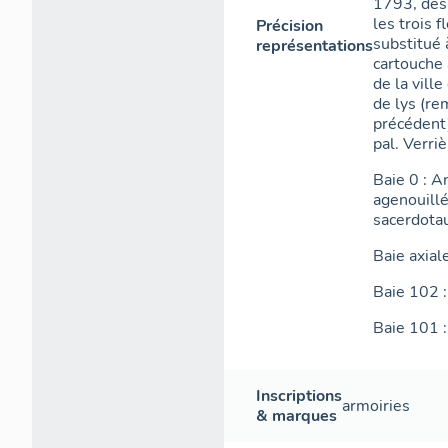
1793, des
les trois 
Précision
substitué 
représentations
cartouche 
de la ville
de lys (r
précédent)
pal. Verri
Baie 0 : A
agenouillé
sacerdotau
Baie axiale
Baie 102 
Baie 101 : 
Inscriptions
armoiries
& marques