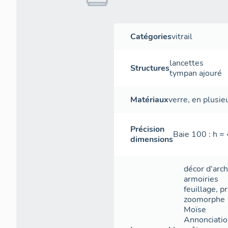
Catégories
vitrail
lancettes
Structures
tympan ajouré
Matériaux
verre
,
en plusie
Précision
Baie 100 : h =
dimensions
décor d'arch
armoiries
feuillage
,
pr
zoomorphe
Moïse
Annonciati