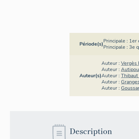
Principale :
1er 
Période(s)
Principale :
3e q
Auteur :
Vergès 
Auteur :
Autipou
Auteur(s)
Auteur :
Thibaut
Auteur :
Granges
Auteur :
Goussa
Description