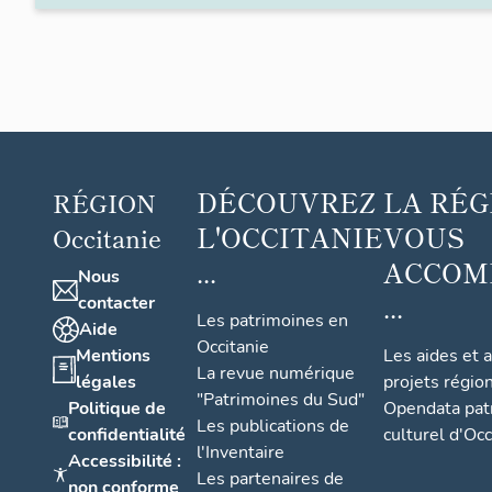
DÉCOUVREZ
LA RÉG
RÉGION
L'OCCITANIE
VOUS
Occitanie
...
ACCOM
Nous
...
contacter
Les patrimoines en
Aide
Occitanie
Mentions
Les aides et 
La revue numérique
légales
projets régio
"Patrimoines du Sud"
Politique de
Opendata pat
Les publications de
confidentialité
culturel d'Occ
l'Inventaire
Accessibilité :
Les partenaires de
non conforme