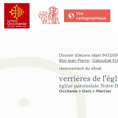
Vue
cartographique
Dossier d’œuvre objet IM32000
Blin Jean-Pierre
;
Gatouillat Fr
recensement du vitrail
verrières de l'ég
église paroissiale Notre
Occitanie
>
Gers
>
Marciac