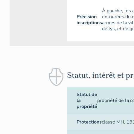
À gauche, les 
Précision
entourées du co
inscriptions
armes de la vil
de lys, et de g
Statut, intérêt et p
Statut de
la
propriété de la
propriété
Protections
classé MH
, 19