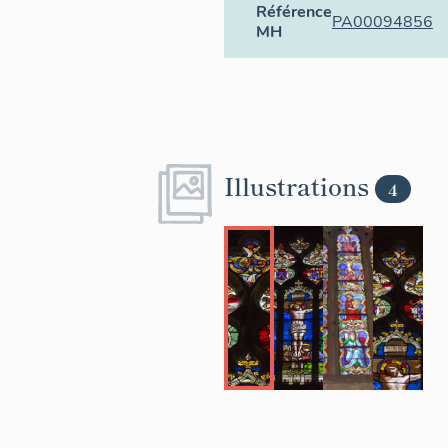
Référence
PA00094856
MH
Illustrations
4