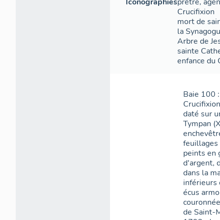
Iconographies
prêtre
,
agen
Crucifixion
mort de sai
la Synagog
Arbre de Je
sainte Cath
enfance du 
Baie 100 :
Crucifixio
daté sur 
Tympan (XV
enchevêtr
feuillage
peints en 
d'argent, 
dans la ma
inférieurs
écus armor
couronnées
de Saint-