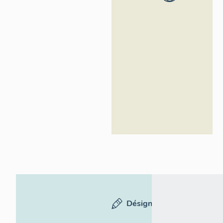
général
Région
Occitanie
Désignation