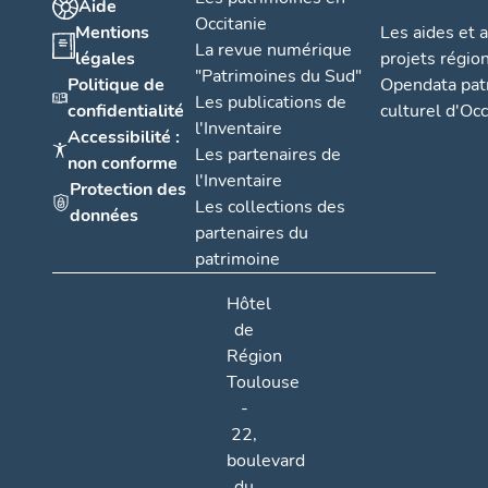
Aide
Occitanie
Mentions
Les aides et 
La revue numérique
légales
projets régio
"Patrimoines du Sud"
Politique de
Opendata pat
Les publications de
confidentialité
culturel d'Occ
l'Inventaire
Accessibilité :
Les partenaires de
non conforme
l'Inventaire
Protection des
Les collections des
données
partenaires du
patrimoine
Hôtel
de
Région
Toulouse
-
22,
boulevard
du