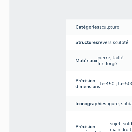
Catégories
sculpture
Structures
revers sculpté
pierre
,
taillé
Matériaux
fer
,
forgé
Précision
h=450 ; la=50
dimensions
Iconographies
figure
,
sold
sujet, sol
Précision
main droit