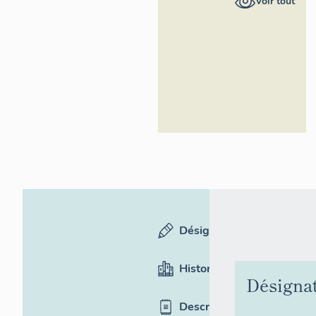
Voir tout
des Affaires
Culturelles
Occitanie
Désignation
Historique
Désigna
Description