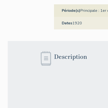
Période(s)
Principale :
1er 
Dates
1920
Description