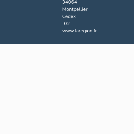
34064
Montpellier
Cedex
02
www.laregion.fr