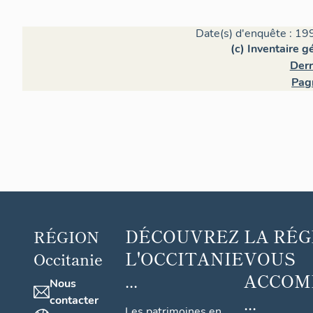
Date(s) d'enquête : 19
(c) Inventaire 
Derr
Pag
DÉCOUVREZ
LA RÉG
RÉGION
L'OCCITANIE
VOUS
Occitanie
...
ACCOM
Nous
...
contacter
Les patrimoines en