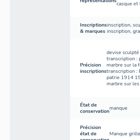
représentations
casque et 
Inscriptions
inscription
,
scu
& marques
inscription
,
gr
devise sculpté 
transcription :
Précision
marbre sur la f
inscriptions
transcription :
patrie 1914 1
marbre sur les 
État de
manque
conservation
Précision
état de
Manque grill