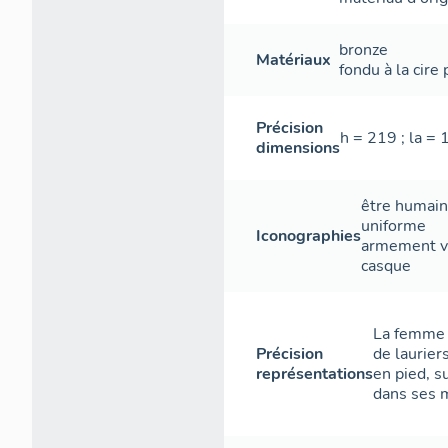
bronze
Matériaux
fondu à la cire
Précision
h = 219 ; la =
dimensions
être humai
uniforme
Iconographies
armement vi
casque
La femme s
Précision
de laurier
représentations
en pied, s
dans ses 