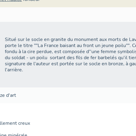
Situé sur le socle en granite du monument aux morts de Lav
porte le titre ""La France baisant au front un jeune poilu"". 
fondu à la cire perdue, est composée d''une femme symbolisa
du soldat - un poilu  sortant des fils de fer barbelés qu'il t
signature de l'auteur est portée sur le socle en bronze, à ga
l'arrière.
ze d'art
ellement creux
gine minérale