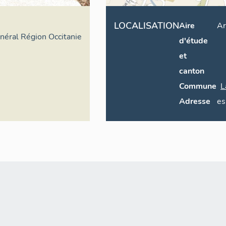
LOCALISATION
Aire
Ar
énéral Région Occitanie
d'étude
et
canton
Commune
L
Adresse
es