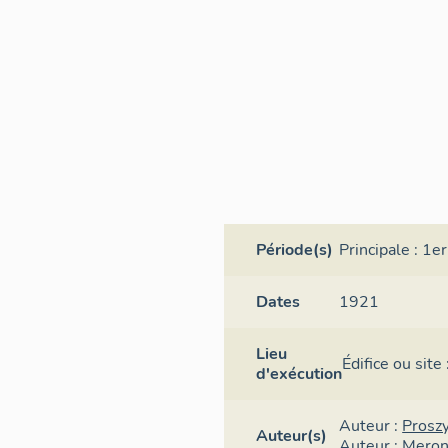
Période(s)
Principale :
1er
Dates
1921
Lieu
Édifice ou site
d'exécution
Auteur :
Proszy
Auteur(s)
Auteur :
Meron