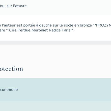
ndu
,
sur l'œuvre
e l'auteur est portée à gauche sur le socle en bronze ""PROZY
ière ""Cire Perdue Meroniet Radice Paris"".
rotection
la commune