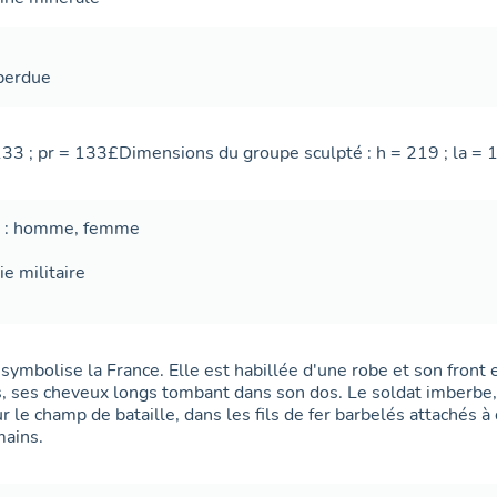
 perdue
 133 ; pr = 133£Dimensions du groupe sculpté : h = 219 ; la = 1
n : homme, femme
e militaire
ymbolise la France. Elle est habillée d'une robe et son front 
s, ses cheveux longs tombant dans son dos. Le soldat imberbe,
ur le champ de bataille, dans les fils de fer barbelés attachés à 
mains.