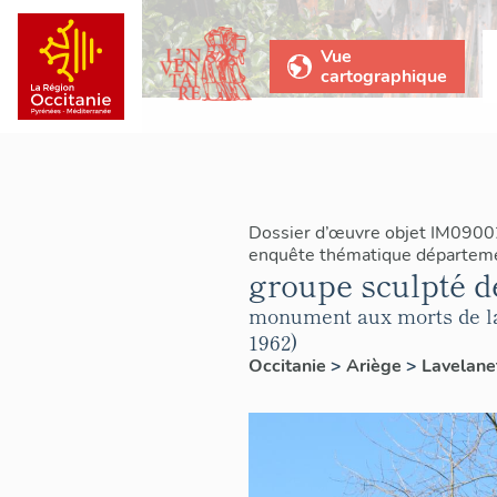
Vue
cartographique
Dossier d’œuvre objet IM0900
enquête thématique départeme
groupe sculpté de
monument aux morts de la g
1962)
Occitanie
>
Ariège
>
Lavelane