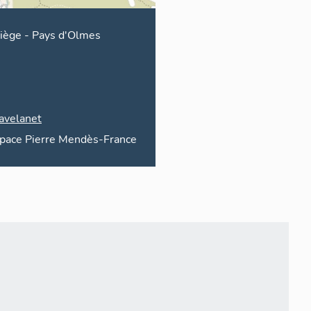
iège
-
Pays d'Olmes
avelanet
pace
Pierre Mendès-France