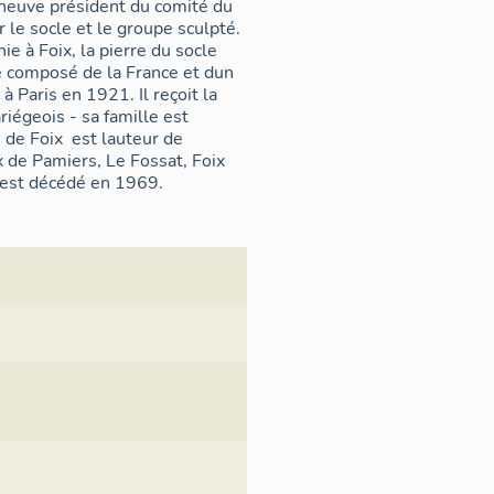
neuve président du comité du
 le socle et le groupe sculpté.
e à Foix, la pierre du socle
é composé de la France et dun
 à Paris en 1921. Il reçoit la
riégeois - sa famille est
de Foix  est lauteur de
de Pamiers, Le Fossat, Foix
l est décédé en 1969.