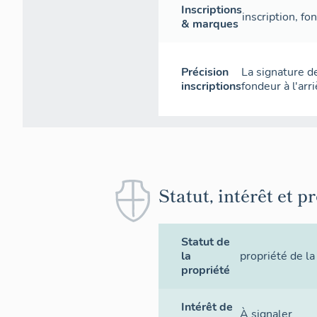
Inscriptions
inscription
,
fo
& marques
Précision
La signature d
inscriptions
fondeur à l'arr
Statut, intérêt et p
Statut de
la
propriété de 
propriété
Intérêt de
À signaler