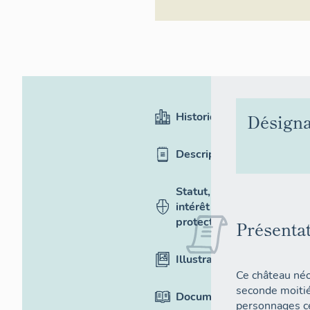
Historique
Désigna
Description
Statut,
intérêt et
protection
Présenta
Illustrations
Ce château néo
seconde moitié 
Documentation
personnages cé