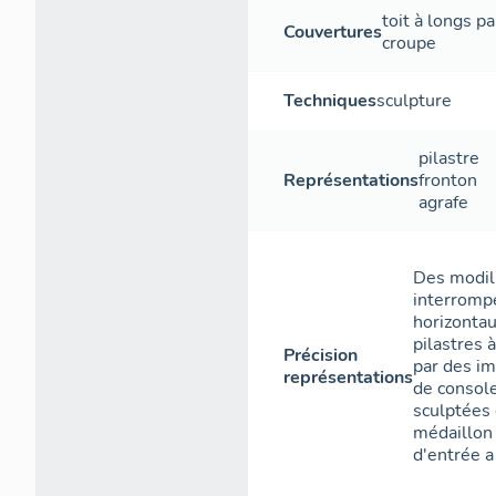
toit à longs p
Couvertures
croupe
Techniques
sculpture
pilastre
Représentations
fronton
agrafe
Des modill
interromp
horizontau
pilastres 
Précision
par des i
représentations
de console
sculptées 
médaillon 
d'entrée a