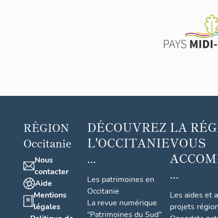
DÉCOUVREZ
LA RÉG
RÉGION
L'OCCITANIE
VOUS
Occitanie
...
ACCOM
Nous
...
contacter
Les patrimoines en
Aide
Occitanie
Mentions
Les aides et 
La revue numérique
légales
projets régio
"Patrimoines du Sud"