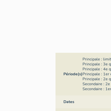
Principale :
limi
Principale :
3e q
Principale :
4e q
Période(s)
Principale :
1er 
Principale :
2e q
Secondaire :
2e 
Secondaire :
1er
Dates