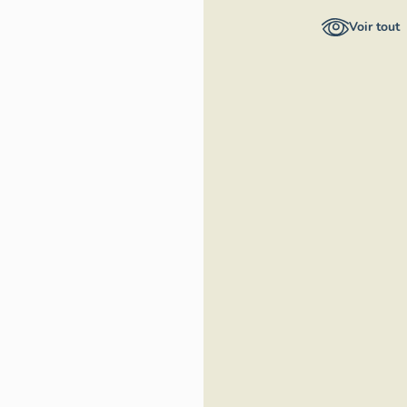
départemental
Voir tout
de Tarn-et-
Garonne