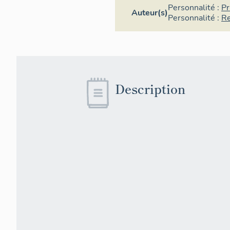
Personnalité :
Pr
Auteur(s)
Personnalité :
Re
Description