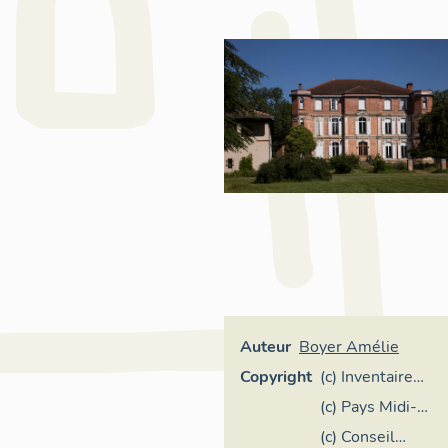
Auteur
Boyer Amélie
Copyright
(c) Inventaire
général Région
(c) Pays Midi-
Occitanie
Quercy
(c) Conseil