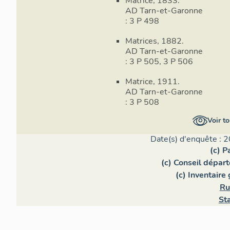
Matrice, 1833.
AD Tarn-et-Garonne
: 3 P 498
Matrices, 1882.
AD Tarn-et-Garonne
: 3 P 505, 3 P 506
Matrice, 1911.
AD Tarn-et-Garonne
: 3 P 508
Voir to
Date(s) d'enquête : 2
(c) P
(c) Conseil dépar
(c) Inventaire
Ru
St