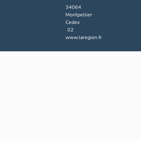
34064
Montpellier
Cedex
02
www.laregion.fr