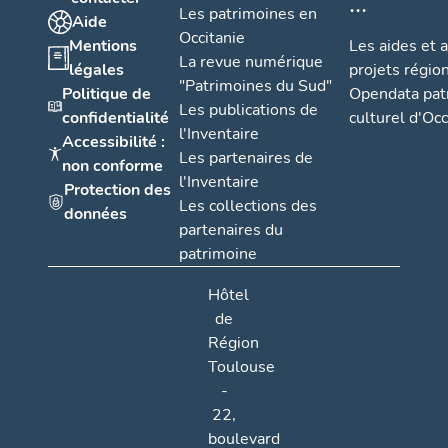
...
Les patrimoines en
Aide
Occitanie
Mentions
Les aides et 
La revue numérique
légales
projets régio
"Patrimoines du Sud"
Politique de
Opendata pat
Les publications de
confidentialité
culturel d'Occ
l'Inventaire
Accessibilité :
Les partenaires de
non conforme
l'Inventaire
Protection des
Les collections des
données
partenaires du
patrimoine
Hôtel
de
Région
Toulouse
-
22,
boulevard