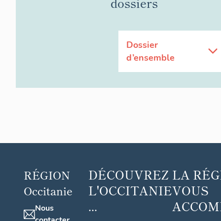
dossiers
Dossier
d’ensemble
DÉCOUVREZ
LA RÉG
RÉGION
L'OCCITANIE
VOUS
Occitanie
...
ACCOM
Nous
contacter