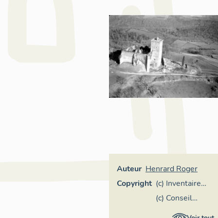
Auteur
Henrard Roger
Copyright
(c) Inventaire
général Région
(c) Conseil
Occitanie
départemental
Voir tout