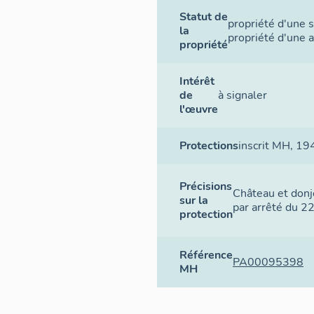
Statut de
propriété d'une s
la
propriété d'une a
propriété
Intérêt
de
à signaler
l'œuvre
Protections
inscrit MH
, 19
Précisions
Château et donj
sur la
par arrêté du 
protection
Référence
PA00095398
MH