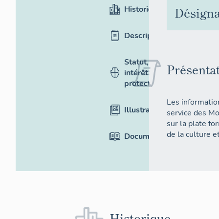
Historique
Désigna
Description
Statut,
Présenta
intérêt et
protection
Les information
Illustrations
service des Mo
sur la plate f
de la culture 
Documentation
Historique