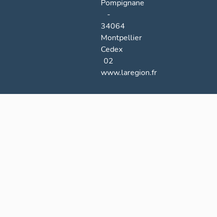
Pompignane
-
34064
Montpellier
Cedex
02
www.laregion.fr