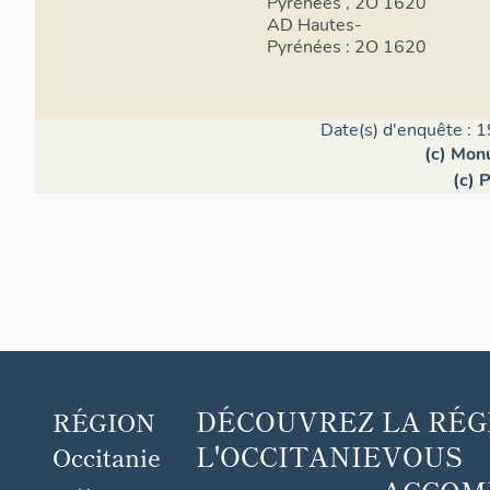
Pyrénées , 2O 1620
AD Hautes-
Pyrénées : 2O 1620
Date(s) d'enquête : 1
(c) Mon
(c) 
DÉCOUVREZ
LA RÉG
RÉGION
L'OCCITANIE
VOUS
Occitanie