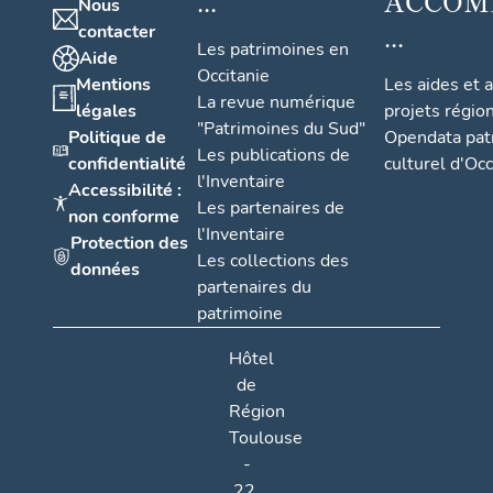
...
ACCOM
Nous
...
contacter
Les patrimoines en
Aide
Occitanie
Mentions
Les aides et 
La revue numérique
légales
projets régio
"Patrimoines du Sud"
Politique de
Opendata pat
Les publications de
confidentialité
culturel d'Occ
l'Inventaire
Accessibilité :
Les partenaires de
non conforme
l'Inventaire
Protection des
Les collections des
données
partenaires du
patrimoine
Hôtel
de
Région
Toulouse
-
22,