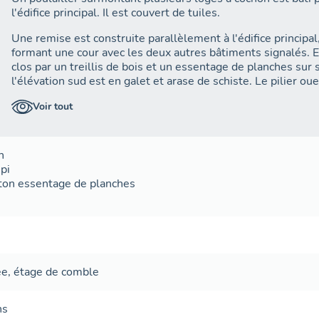
l'édifice principal. Il est couvert de tuiles.
Une remise est construite parallèlement à l'édifice principal,
formant une cour avec les deux autres bâtiments signalés. E
clos par un treillis de bois et un essentage de planches sur 
l'élévation sud est en galet et arase de schiste. Le pilier ou
toiture à deux pans est couverte de tuiles.
Voir tout
n
épi
ton
essentage de planches
ée
,
étage de comble
ns