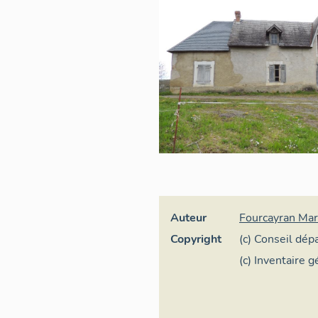
Auteur
Fourcayran Mar
Copyright
(c) Conseil dé
Pyrénées
(c) Inventaire 