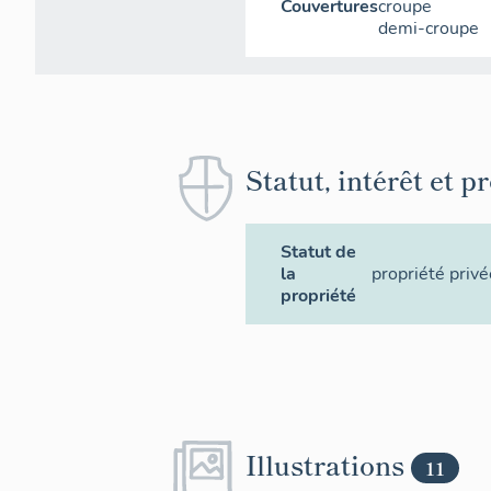
Couvertures
croupe
demi-croupe
Statut, intérêt et p
Statut de
la
propriété privé
propriété
Illustrations
11