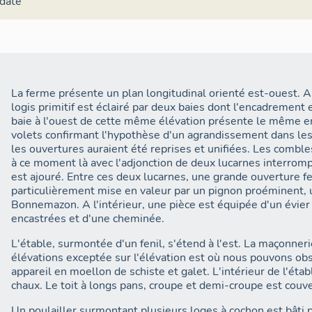
 date
La ferme présente un plan longitudinal orienté est-ouest. 
logis primitif est éclairé par deux baies dont l'encadrement 
baie à l'ouest de cette même élévation présente le même 
volets confirmant l'hypothèse d'un agrandissement dans le
les ouvertures auraient été reprises et unifiées. Les comb
à ce moment là avec l'adjonction de deux lucarnes interrompa
est ajouré. Entre ces deux lucarnes, une grande ouverture f
particulièrement mise en valeur par un pignon proéminent,
Bonnemazon. A l'intérieur, une pièce est équipée d'un évie
encastrées et d'une cheminée.
L'étable, surmontée d'un fenil, s'étend à l'est. La maçonneri
élévations exceptée sur l'élévation est où nous pouvons ob
appareil en moellon de schiste et galet. L'intérieur de l'éta
chaux. Le toit à longs pans, croupe et demi-croupe est couve
Un poulailler surmontant plusieurs loges à cochon est bâti 