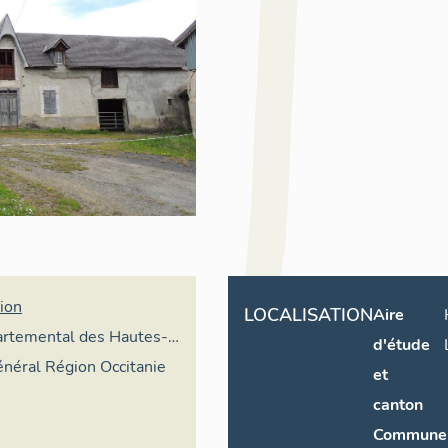
ion
LOCALISATION
Aire
partemental des Hautes-
d'étude
général Région Occitanie
et
canton
Commune