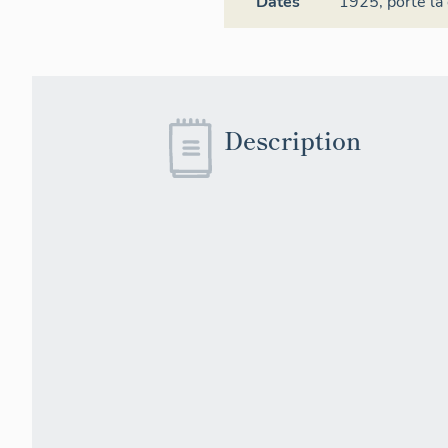
Dates
1925,
porte la
Description