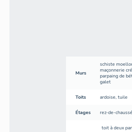
schiste
moello
maçonnerie
cr
Murs
parpaing de bé
galet
Toits
ardoise
,
tuile
Étages
rez-de-chauss
toit à deux pa