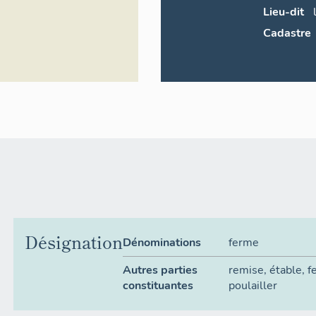
Lieu-dit
Cadastre
Désignation
Dénominations
ferme
Autres parties
remise
,
étable
,
f
constituantes
poulailler