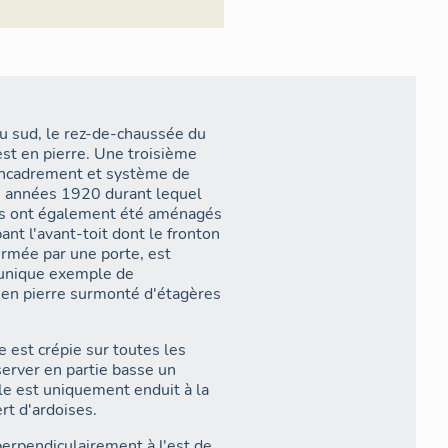
Au sud, le rez-de-chaussée du
est en pierre. Une troisième
encadrement et système de
s années 1920 durant lequel
les ont également été aménagés
nt l'avant-toit dont le fronton
ermée par une porte, est
 unique exemple de
r en pierre surmonté d'étagères
e est crépie sur toutes les
server en partie basse un
ble est uniquement enduit à la
rt d'ardoises.
perpendiculairement à l'est de