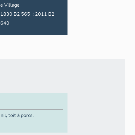
le
Village
1830 B2 565 ; 2011 B2
640
enil
,
toit à porcs
,