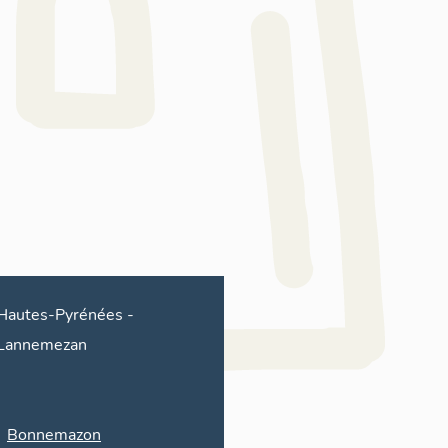
Hautes-Pyrénées
-
Lannemezan
Bonnemazon